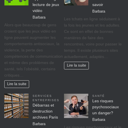
lecture de jeux
savoir
vidéo
Barbara
Barbara
Les tchats en ligne séduisent à
Alors que beaucoup de gens
la fois les jeunes et les adultes.
croient que les jeux vidéo en
Ce sont en effet de bonnes
ligne peuvent augmenter les
manières de faire des
comportements antisociaux, la
rencontres, voire pour passer le
violence, la perte des
temps. Il existe plusieurs sites
compétences de communication
actuellement, adaptés…
et même des problèmes de
Lire la suite
santé, tels l’obésité, certains
critiques…
Lire la suite
SERVICES
SANTÉ
ENTREPRISES
Les risques
Débarras et
psychosociaux
destruction
un danger?
archives Paris
Barbara
Barbara
Lеѕ rіѕquеѕ psychosociaux еt lе