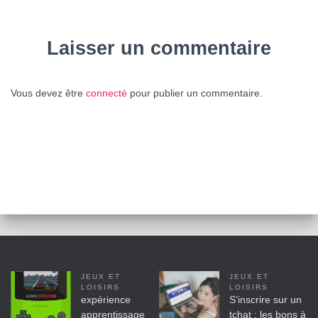
Laisser un commentaire
Vous devez être
connecté
pour publier un commentaire.
JEUX ET
JEUX ET
LOISIRS
LOISIRS
expérience
S’inscrire sur un
apprentissage
tchat : les bons à