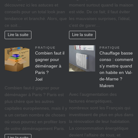
découvrez ici les astuces et
moment surtout quand la maison
conseils pour un total look jean
est vide. De ce fait; il faut éviter
tendance et branché. Alors, que
les mauvaises surprises, l’idéal,
ce soit…
c’est de garer…
Lire la suite
Lire la suite
PRATIQUE
PRATIQUE
Combien faut il
Chauffage basse
gagner pour
conso : comment
déménager à
s’y mettre quand
Paris ?
on habite en Val-
de-Marne ?
Joel
Makrem
Combien faut-il gagner pour
Avec l’augmentation des
déménager à Paris ? Paris est
factures énergétiques,
plus chère que les autres
nombreux sont les Français qui
capitales européennes, mais il y
investissent de plus en plus dans
a un certain nombre de choses
la rénovation de leur habitation.
où vous pourrez en profiter lors
La consommation énergétique
de votre déménagement Paris.
devient l’affaire de tous, et