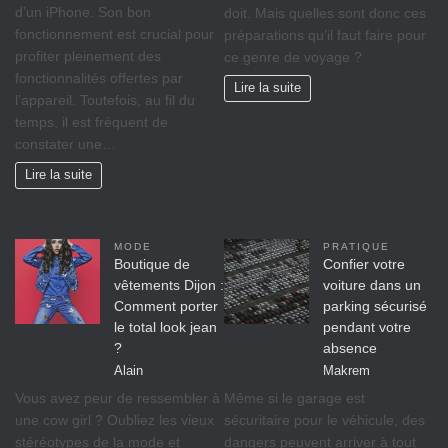
d’un iPhone. Son bon
doit. Mais quelles sont donc ces
fonctionnement est crucial pour
préparations qu’il faut faire pour
profiter pleinement des
ce genre de voyage ?
fonctionnalités offertes par
Lire la suite
l’appareil. Toutefois, au fil du
temps, il est fréquent de
constater une…
Lire la suite
MODE
PRATIQUE
Boutique de
Confier votre
vêtements Dijon :
voiture dans un
Comment porter
parking sécurisé
le total look jean
pendant votre
?
absence
Alain
Makrem
Vous avez peur de ressembler à
Même si le garage est
une cow girl ? Oubliez les vieux
sécuritaire pour le véhicule, des
stéréotypes de la mode et
dangers peuvent arriver à tout