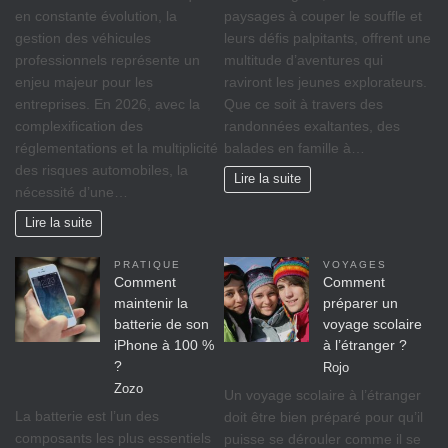
en constante évolution, la
paysages à couper le souffle et
gestion des véhicules
leurs défis palpitants, offrent une
professionnels représente un
multitude d’aventures qui
enjeu majeur pour les
raviront les jeunes explorateurs.
entreprises. En 2026, avec la
Que ce soit à travers des
complexification des
randonnées exaltantes, des
réglementations et la multiplicité
balades en famille à…
des risques automobiles, la
Lire la suite
nécessité d’une…
Lire la suite
PRATIQUE
VOYAGES
Comment
Comment
maintenir la
préparer un
batterie de son
voyage scolaire
iPhone à 100 %
à l’étranger ?
?
Rojo
Zozo
Un voyage scolaire à l’étranger
La batterie est l’un des
doit être bien préparé pour qu’il
composants les plus essentiels
puisse se dérouler comme il se