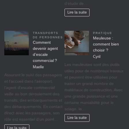
d’étude de…
Lire la suite
TRANSPORTS
PRATIQUE
DE PERSONNES
Meuleuse :
Comment
comment bien
devenir agent
choisir ?
d’escale
Cyril
commercial ?
Les meuleuses sont des outils
Maelle
utiles pour de nombreux travaux
Assurant le suivi des passagers
et peuvent être utilisées pour
et l’accueil dans l’aéroport,
traiter un grand nombre de
l’agent d’escale commercial
matériaux de construction. Avec
veille au bon déroulement des
une grande puissance et une
transits, des embarquements et
certaine maniabilité pour le
des débarquements. En contact
sciage, le…
direct avec les passagers, son
Lire la suite
rôle est essentiel d’un point…
Lire la suite