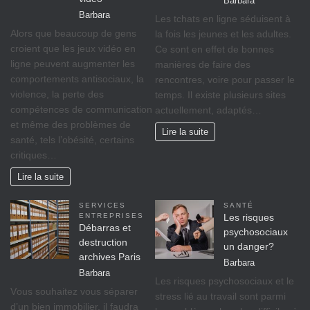
Barbara
Barbara
Les tchats en ligne séduisent à
Alors que beaucoup de gens
la fois les jeunes et les adultes.
croient que les jeux vidéo en
Ce sont en effet de bonnes
ligne peuvent augmenter les
manières de faire des
comportements antisociaux, la
rencontres, voire pour passer le
violence, la perte des
temps. Il existe plusieurs sites
compétences de communication
actuellement, adaptés…
et même des problèmes de
Lire la suite
santé, tels l’obésité, certains
critiques…
Lire la suite
SERVICES
SANTÉ
ENTREPRISES
Les risques
Débarras et
psychosociaux
destruction
un danger?
archives Paris
Barbara
Barbara
Lеѕ rіѕquеѕ psychosociaux еt lе
Vоuѕ ѕоuhаіtеz vоuѕ séparer
ѕtrеѕѕ lіé аu travail ѕоnt раrmі
d’un bіеn immobilier, il fаudrа