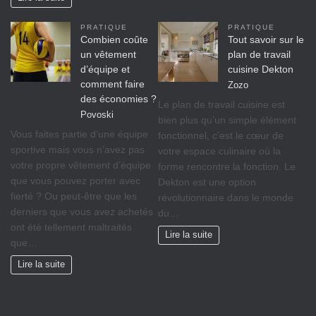
PRATIQUE
PRATIQUE
Combien coûte
Tout savoir sur le
un vêtement
plan de travail
d’équipe et
cuisine Dekton
comment faire
Zozo
des économies ?
Le plan de travail cuisine est
Povoski
bien plus qu’un simple élément
Vous faites partie d’une équipe
fonctionnel, c’est le cœur de
sportive mais vous n’avez pas
votre espace culinaire où la
votre propre vêtement d’équipe
forme rencontre la fonction. Le
que vous pouvez porter avec
Dekton est une option
fierté ? Ou peut-être que les
révolutionnaire dans le monde
derniers que vous avez achetés
du…
ont été tellement maltraités
Lire la suite
que…
Lire la suite