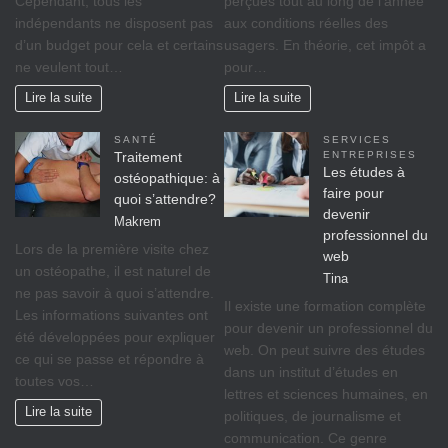
Cependant, tous les
perçues tout au long de l’année
indépendants ne disposent pas
aux conditions réelles des
d’un budget pour cela et certains
usagers. En théorie, cet impôt a
ne veulent tout…
pour…
Lire la suite
Lire la suite
SANTÉ
SERVICES
Traitement
ENTREPRISES
Les études à
ostéopathique: à
faire pour
quoi s’attendre?
devenir
Makrem
professionnel du
Lors de la première visite chez
web
un ostéopathe, il est naturel de
Tina
ne pas savoir à quoi s’attendre.
Il existe une formation complète
Les informations suivantes ont
pour devenir un professionnel du
été développées pour expliquer
web. On peut suivre des études
ce qui se passe et répondre à
dans un institut d’études en
toutes vos…
lettres et sciences humaines, en
Lire la suite
politiques, de journalisme et
communication. Ce genre