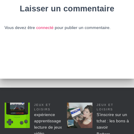
Laisser un commentaire
Vous devez être
connecté
pour publier un commentaire.
JEUX ET
JEUX ET
LOISIRS
LOISIRS
expérience
S’inscrire sur un
apprentissage
tchat : les bons à
lecture de jeux
savoir
vidéo