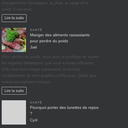
changements climatiques, la pluie, la neige et le
soleil. C’est pour…
Lire la suite
SANTÉ
Manger des aliments rassasiants
pour perdre du poids
Joel
Pour perdre du poids, vous avez le privilège de suivre
les régimes diététiques que vous estimez efficaces.
S’ils vous font maigrir sainement, et surtout
durablement, ils sont qualifiés d’efficaces. Quels que
soient les régimes minceur…
Lire la suite
SANTÉ
Pourquoi porter des lunettes de repos
?
Cyril