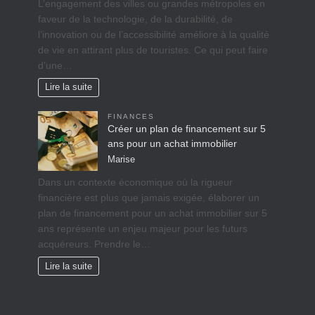
L’engagement des villes ou grandes métropoles en
faveur de la technologie, de la durabilité, de
l’innovation ou de l’accessibilité améliore à la qualité
de vie en attirant plus de touristes. Ce qui peut faire
d’une…
Lire la suite
FINANCES
Créer un plan de financement sur 5
ans pour un achat immobilier
Marise
Dans un contexte économique où la rigueur
financière est plus que jamais exigée, élaborer un
plan de financement pour un achat immobilier sur 5
ans représente un enjeu majeur pour les futurs
acquéreurs. Prendre le…
Lire la suite