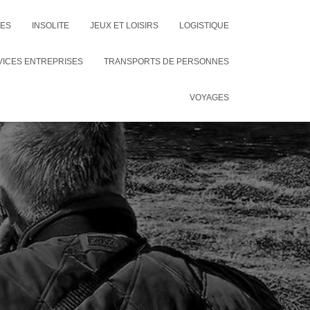
CES
INSOLITE
JEUX ET LOISIRS
LOGISTIQUE
VICES ENTREPRISES
TRANSPORTS DE PERSONNES
VOYAGES