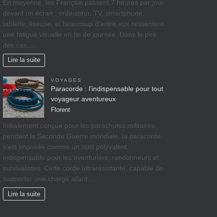
En moyenne, les Français passent 7 heures par jour
devant un écran : ordinateur, TV, smartphone,
tablette, liseuse, et beaucoup d’entre eux ressentent
une fatigue visuelle en fin de journée. Dans le pire
des cas,…
Lire la suite
VOYAGES
Paracorde : l’indispensable pour tout
voyageur aventureux
Florent
Initialement conçue pour les parachutes militaires
pendant la Seconde Guerre mondiale, la paracorde
s’est imposée comme un outil polyvalent
indispensable pour les aventuriers, randonneurs et
survivalistes. Cette corde ultrarésistante, capable de
supporter une charge allant…
Lire la suite