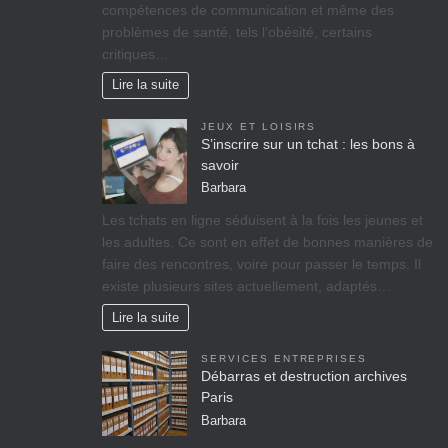
compétences de communication et même des
problèmes de santé, tels l’obésité, certains
critiques…
Lire la suite
JEUX ET LOISIRS
S’inscrire sur un tchat : les bons à
savoir
Barbara
Les tchats en ligne séduisent à la fois les jeunes et
les adultes. Ce sont en effet de bonnes manières de
faire des rencontres, voire pour passer le temps. Il
existe plusieurs sites actuellement, adaptés…
Lire la suite
SERVICES ENTREPRISES
Débarras et destruction archives
Paris
Barbara