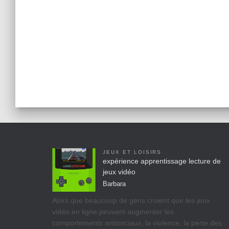
JEUX ET LOISIRS
expérience apprentissage lecture de
jeux vidéo
Barbara
Alors que beaucoup de gens croient que les jeux
vidéo en ligne peuvent augmenter les
comportements antisociaux, la violence, la perte des