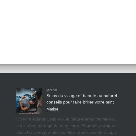
MODE
Soins du visage et beauté au naturel :
conseils pour faire briller votre teint
Marise
Un teint éclatant, radieux et naturellement lumineux
est le rêve partagé de beaucoup. Pourtant, naviguer
dans l’univers parfois complexe des soins du visage