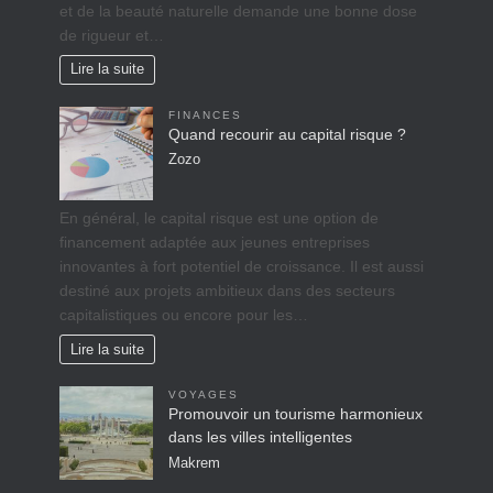
et de la beauté naturelle demande une bonne dose
de rigueur et…
Lire la suite
FINANCES
Quand recourir au capital risque ?
Zozo
En général, le capital risque est une option de
financement adaptée aux jeunes entreprises
innovantes à fort potentiel de croissance. Il est aussi
destiné aux projets ambitieux dans des secteurs
capitalistiques ou encore pour les…
Lire la suite
VOYAGES
Promouvoir un tourisme harmonieux
dans les villes intelligentes
Makrem