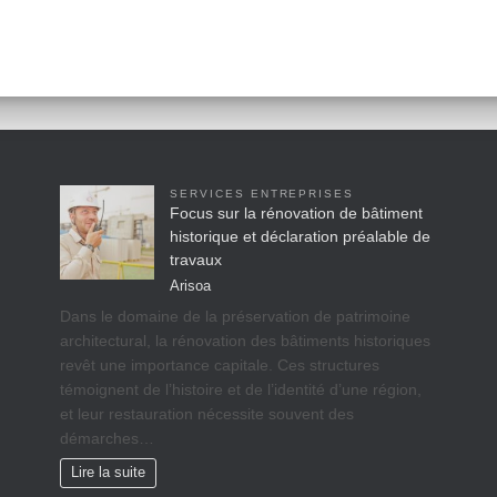
SERVICES ENTREPRISES
Focus sur la rénovation de bâtiment
historique et déclaration préalable de
travaux
Arisoa
Dans le domaine de la préservation de patrimoine
architectural, la rénovation des bâtiments historiques
revêt une importance capitale. Ces structures
témoignent de l’histoire et de l’identité d’une région,
et leur restauration nécessite souvent des
démarches…
Lire la suite