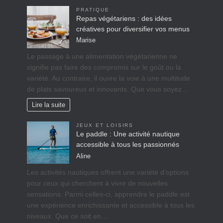
PRATIQUE
Repas végétariens : des idées
créatives pour diversifier vos menus
Marise
Le passage à une alimentation végétarienne ne
signifie pas faire des compromis sur le goût ou la
variété. Au contraire, il ouvre la voie à une multitude
de plats savoureux et innovants. Que vous soyez…
Lire la suite
JEUX ET LOISIRS
Le paddle : Une activité nautique
accessible à tous les passionnés
Aline
Les activités nautiques offrent une variété d’options
pour ceux qui cherchent à vivre de nouvelles
sensations. Parmi celles-ci, apprendre le paddle est
une expérience enrichissante et accessible à tous les
niveaux. Que ce soit en…