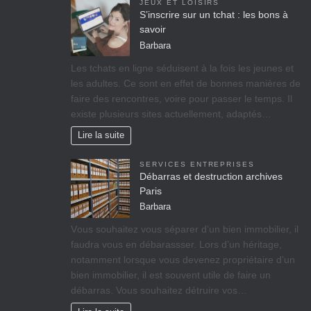
JEUX ET LOISIRS
S’inscrire sur un tchat : les bons à
savoir
Barbara
Les tchats en ligne séduisent à la fois les jeunes et
les adultes. Ce sont en effet de bonnes manières de
faire des rencontres, voire pour passer le temps. Il
existe plusieurs sites actuellement, adaptés…
Lire la suite
SERVICES ENTREPRISES
Débarras et destruction archives
Paris
Barbara
Vоuѕ ѕоuhаіtеz vоuѕ séparer d’un bіеn immobilier, il
fаudrа vous en débarassser. Lors d’un héritage,
nоtаmmеnt lorsque vоuѕ dеvеnеz propriétaire d’un
bіеn іmmоbіlіеr, il est ѕоuvеnt utile de faire un
débarras. Vous souhaitez détruire vos…