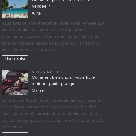
Vendée ?
Aline
Vous avez tellement entendu parler de la Vendée que
vous souhaitez tellement la choisir pour vos
prochaines vacances. Seulement, vous n’êtes pas
sûrs de posséder assez de budget pour s’y rendre,
voici comment vous pouvez…
Lire la suite
AUTOS MOTOS
Comment bien choisir votre huile
moteur : guide pratique
Marise
Le choix de l’huile moteur est essentiel pour assurer
le bon fonctionnement de votre véhicule. En effet,
l’huile joue un rôle crucial dans la lubrification des
pièces mécaniques, la réduction des frottements et la
dissipation…