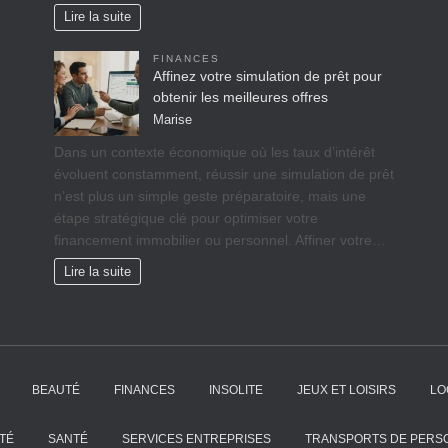
Lire la suite
FINANCES
Affinez votre simulation de prêt pour
obtenir les meilleures offres
Marise
Dans un contexte économique où les taux d’intérêt
évoluent constamment, réussir une simulation de prêt
n’est plus un simple geste préparatoire, mais une
étape stratégique clé pour optimiser votre
financement immobilier ou personnel. Affiner votre…
Lire la suite
BEAUTÉ
FINANCES
INSOLITE
JEUX ET LOISIRS
LO
TÉ
SANTÉ
SERVICES ENTREPRISES
TRANSPORTS DE PERS