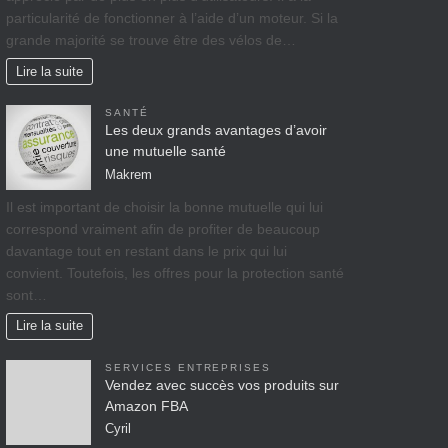
particularité de fonctionner à l’aide d’un moteur. Si la
grande majorité se trouve être des vélos de…
Lire la suite
SANTÉ
Les deux grands avantages d’avoir
une mutuelle santé
Makrem
Il est important de choisir la bonne mutuelle qui lui
correspond vraiment afin de profiter de beaucoup
davantage tout en restant dans le prix qui lui
convient. Toutefois, les offres pour la protection santé
sont…
Lire la suite
SERVICES ENTREPRISES
Vendez avec succès vos produits sur
Amazon FBA
Cyril