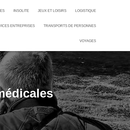
CES
INSOLITE
JEUX ET LOISIRS
LOGISTIQUE
VICES ENTREPRISES
TRANSPORTS DE PERSONNES
VOYAGES
médicales