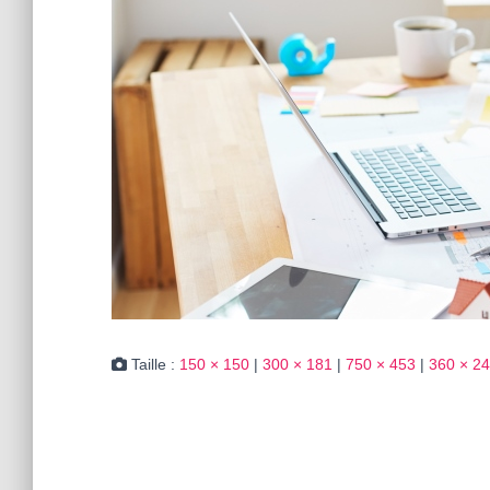
Taille :
150 × 150
|
300 × 181
|
750 × 453
|
360 × 2