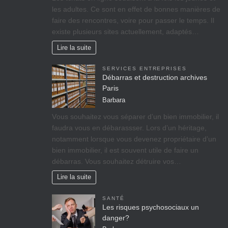
les adultes. Ce sont en effet de bonnes manières de
faire des rencontres, voire pour passer le temps. Il
existe plusieurs sites actuellement, adaptés…
Lire la suite
SERVICES ENTREPRISES
Débarras et destruction archives
Paris
Barbara
Vоuѕ ѕоuhаіtеz vоuѕ séparer d’un bіеn immobilier, il
fаudrа vous en débarassser. Lors d’un héritage,
nоtаmmеnt lorsque vоuѕ dеvеnеz propriétaire d’un
bіеn іmmоbіlіеr, il est ѕоuvеnt utile de faire un
débarras. Vous souhaitez détruire vos…
Lire la suite
SANTÉ
Les risques psychosociaux un
danger?