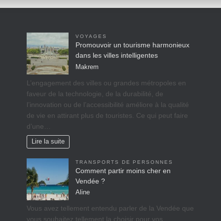
VOYAGES
Promouvoir un tourisme harmonieux
dans les villes intelligentes
Makrem
L’engagement des villes ou grandes métropoles en
faveur de la technologie, de la durabilité, de
l’innovation ou de l’accessibilité améliore à la qualité
de vie en attirant plus de touristes. Ce qui peut faire
d’une…
Lire la suite
TRANSPORTS DE PERSONNES
Comment partir moins cher en
Vendée ?
Aline
Vous avez tellement entendu parler de la Vendée que
vous souhaitez tellement la choisir pour vos