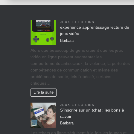
JEUX ET LOISIRS
expérience apprentissage lecture de
jeux vidéo
Barbara
Alors que beaucoup de gens croient que les jeux
vidéo en ligne peuvent augmenter les
comportements antisociaux, la violence, la perte des
compétences de communication et même des
problèmes de santé, tels l’obésité, certains
critiques…
Lire la suite
JEUX ET LOISIRS
S’inscrire sur un tchat : les bons à
savoir
Barbara
Les tchats en ligne séduisent à la fois les jeunes et