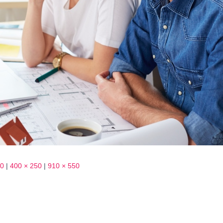
40
|
400 × 250
|
910 × 550