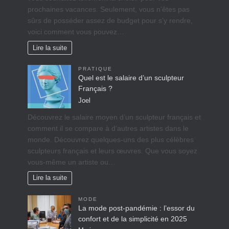
prochaines vacances. Seulement, vous n’êtes pas
sûrs de posséder assez de budget pour s’y rendre,
voici comment vous pouvez…
Lire la suite
PRATIQUE
Quel est le salaire d’un sculpteur
Français ?
Joel
Découvrez le salaire moyen d’un sculpteur français et
comment il se compare à d’autres artistes dans le
monde. Découvrez quelques-uns des plus célèbres
sculpteurs français et leurs œuvres. Que vous soyez
vous-même un artiste ou…
Lire la suite
MODE
La mode post-pandémie : l’essor du
confort et de la simplicité en 2025