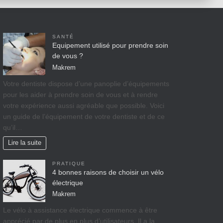
SANTÉ
Equipement utilisé pour prendre soin
de vous ?
Makrem
Votre dentiste dispose d’une panoplie d’équipements
pour les aider à prendre soin de vous et à rendre
votre expérience aussi agréable que possible. Voici
un guide de l’équipement de votre dentiste et de ce
qu’il…
Lire la suite
PRATIQUE
4 bonnes raisons de choisir un vélo
électrique
Makrem
Le vélo à assistance électrique commence à être
apprécié par de plus en plus d’utilisateurs. Il a la