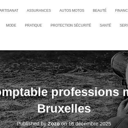
ARTISANAT
ASSURANCES
AUTOS MOTOS
BEAUTÉ
FINAN
MODE
PRATIQUE
PROTECTION SÉCURITÉ
SANTÉ
SER
omptable professions 
Bruxelles
Published by
Zozo
on
16 décembre 2025