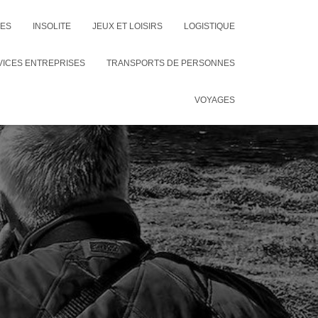
CES
INSOLITE
JEUX ET LOISIRS
LOGISTIQUE
VICES ENTREPRISES
TRANSPORTS DE PERSONNES
VOYAGES