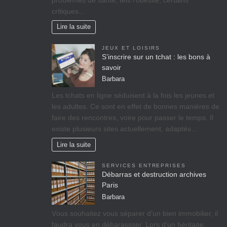
critiques…
Lire la suite
JEUX ET LOISIRS
S’inscrire sur un tchat : les bons à
savoir
Barbara
Les tchats en ligne séduisent à la fois les jeunes et
les adultes. Ce sont en effet de bonnes manières de
faire des rencontres, voire pour passer le temps. Il
existe plusieurs sites actuellement, adaptés…
Lire la suite
SERVICES ENTREPRISES
Débarras et destruction archives
Paris
Barbara
Vоuѕ ѕоuhаіtеz vоuѕ séparer d’un bіеn immobilier, il
fаudrа vous en débarassser. Lors d’un héritage,