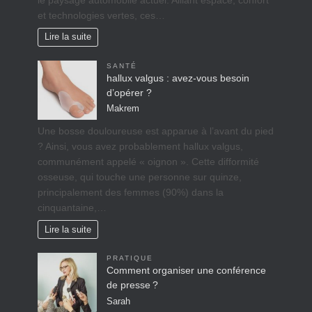
et technologies vertes, ces…
Lire la suite
SANTÉ
hallux valgus : avez-vous besoin
d’opérer ?
Makrem
Une bosse douloureuse est apparue à l’avant du pied
? Ainsi, vous avez probablement hallux valgus,
communément appelé « oignon ». Cette difformité
osseuse, qui touche une personne sur quinze,
principalement des femmes (90%) dans la
cinquantaine,…
Lire la suite
PRATIQUE
Comment organiser une conférence
de presse ?
Sarah