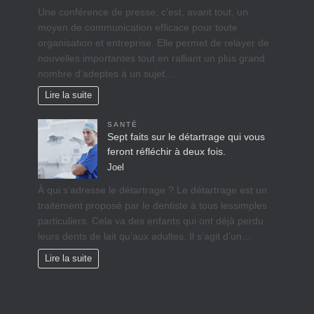
Une conférence de presse, c’est, avant tout, un
moyen de communication efficace pour toute
organisation et entreprise. Elle permet de relayer de
nouvelles importantes tout en ralliant un plus grand
nombre d’adeptes à un sujet…
Lire la suite
SANTÉ
Sept faits sur le détartrage qui vous
feront réfléchir à deux fois.
Joel
À qui s’adresse le détartrage ? Le détartrage est un
traitement proposé par le dentiste à tous lessimples
particuliers. Cela va des enfants qui ont déjà perdu
leurs dents de lait qu’aux adultes. Il s’agit d’un…
Lire la suite