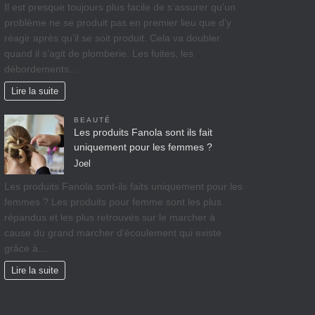
Il est presque toujours plus facile de s’assurer qu’un
problème ne se produit pas en premier lieu que d’y
réagir après qu’il se soit produit. Cela va doubler
quand il s’agit de plomberie. Les fuites, les
débordements…
Lire la suite
BEAUTÉ
Les produits Fanola sont ils fait
uniquement pour les femmes ?
Joel
Les produits Fanola sont-ils faits uniquement pour les
femmes ? Les produits pour femme sont les plus
répandus et les plus retrouvés sur le marcher à
cause du grand marcher d’écoulement qui existe
grâce à…
Lire la suite