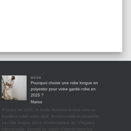
MODE
Pourquoi choisir une robe longue en
polyester pour votre garde-robe en
2025 ?
Marise
À l’aube de 2025, la mode féminine évolue vers un
équilibre subtil entre style, fonctionnalité et durabilité.
La robe longue, pièce emblématique de l’élégance
intemporelle, connaît un regain d’intérêt dans les