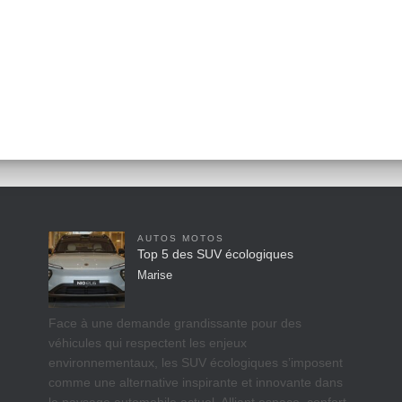
AUTOS MOTOS
Top 5 des SUV écologiques
Marise
Face à une demande grandissante pour des
véhicules qui respectent les enjeux
environnementaux, les SUV écologiques s’imposent
comme une alternative inspirante et innovante dans
le paysage automobile actuel. Alliant espace, confort