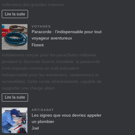
collections des grandes maisons…
Lire la suite
VOYAGES
Paracorde : l’indispensable pour tout
voyageur aventureux
Florent
Initialement conçue pour les parachutes militaires
pendant la Seconde Guerre mondiale, la paracorde
s’est imposée comme un outil polyvalent
indispensable pour les aventuriers, randonneurs et
survivalistes. Cette corde ultrarésistante, capable de
supporter une charge allant…
Lire la suite
ARTISANAT
Les signes que vous devriez appeler
un plombier
Joel