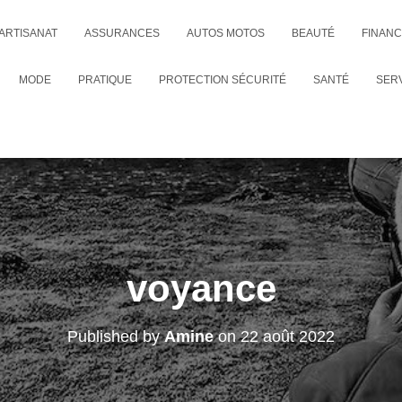
ARTISANAT
ASSURANCES
AUTOS MOTOS
BEAUTÉ
FINAN
MODE
PRATIQUE
PROTECTION SÉCURITÉ
SANTÉ
SER
voyance
Published by
Amine
on
22 août 2022