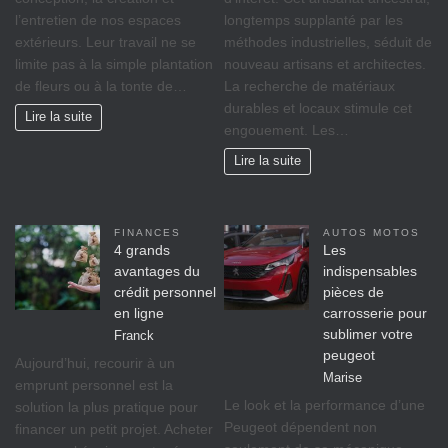
l’entretien de nos espaces
longtemps supplanté par les
extérieurs. Leur travail ne se
méthodes industrielles, séduit de
limite pas à la simple plantation
nouveau artisans et architectes.
de fleurs ou à la tonte de…
La recherche de matériaux
durables et locaux stimule cet
Lire la suite
engouement. Les…
Lire la suite
FINANCES
AUTOS MOTOS
4 grands
Les
avantages du
indispensables
crédit personnel
pièces de
en ligne
carrosserie pour
sublimer votre
Franck
peugeot
Aujourd’hui, recourir à un
Marise
emprunt personnel est la
Le look et la performance d’une
solution la plus pratique pour
Peugeot dépendent non
financer un petit projet. Acheter