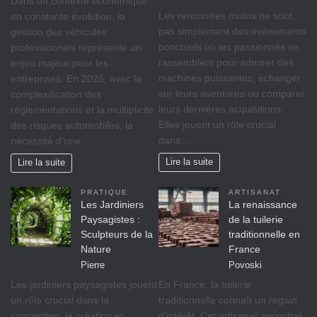
Dans un contexte économique
Les rencontres motos ne sont
en constante évolution, la
pas simplement des événements
gestion des véhicules
ponctuels où les passionnés se
professionnels représente un
rassemblent pour admirer des
enjeu majeur pour les
machines puissantes, échanger
entreprises. En 2026, avec la
sur leurs aventures ou comparer
complexification des
leurs dernières acquisitions.
réglementations et la multiplicité
Elles jouent un rôle crucial
des risques automobiles, la
dans…
nécessité d’une…
Lire la suite
Lire la suite
PRATIQUE
ARTISANAT
Les Jardiniers
La renaissance
Paysagistes :
de la tuilerie
Sculpteurs de la
traditionnelle en
Nature
France
Pierre
Povoski
Les jardiniers paysagistes jouent
En France, la tuilerie
un rôle crucial dans la
traditionnelle connaît un regain
conception, la création et
d’intérêt. Cet artisanat ancestral,