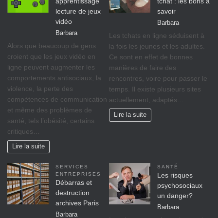
apprentissage
tchat : les bons à
lecture de jeux
savoir
vidéo
Barbara
Barbara
Les tchats en ligne séduisent à
Alors que beaucoup de gens
la fois les jeunes et les adultes.
croient que les jeux vidéo en
Ce sont en effet de bonnes
ligne peuvent augmenter les
manières de faire des
comportements antisociaux, la
rencontres, voire pour passer le
violence, la perte des
temps. Il existe plusieurs sites
compétences de communication
actuellement, adaptés…
et même des problèmes de
Lire la suite
santé, tels l’obésité, certains
critiques…
Lire la suite
SERVICES
SANTÉ
ENTREPRISES
Les risques
Débarras et
psychosociaux
destruction
un danger?
archives Paris
Barbara
Barbara