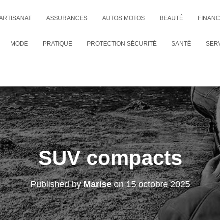
ARTISANAT
ASSURANCES
AUTOS MOTOS
BEAUTÉ
FINAN
MODE
PRATIQUE
PROTECTION SÉCURITÉ
SANTÉ
SER
SUV compacts
Published by
Marise
on
15 octobre 2025