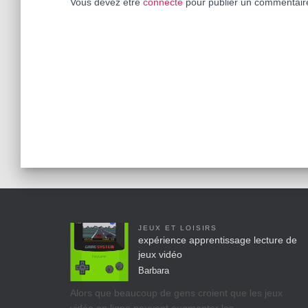
Vous devez être
connecté
pour publier un commentair
JEUX ET LOISIRS
expérience apprentissage lecture de
jeux vidéo
Barbara
Alors que beaucoup de gens croient que les jeux