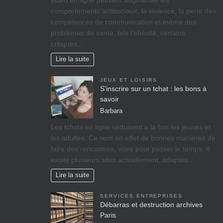
vidéo en ligne peuvent augmenter les
comportements antisociaux, la violence, la perte des
compétences de communication et même des
problèmes de santé, tels l’obésité, certains
critiques…
Lire la suite
JEUX ET LOISIRS
S’inscrire sur un tchat : les bons à
savoir
Barbara
Les tchats en ligne séduisent à la fois les jeunes et
les adultes. Ce sont en effet de bonnes manières de
faire des rencontres, voire pour passer le temps. Il
existe plusieurs sites actuellement, adaptés…
Lire la suite
SERVICES ENTREPRISES
Débarras et destruction archives
Paris