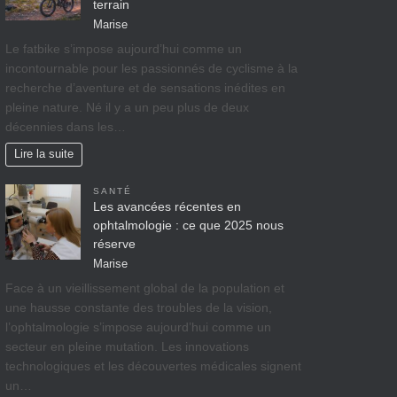
terrain
Marise
Le fatbike s’impose aujourd’hui comme un
incontournable pour les passionnés de cyclisme à la
recherche d’aventure et de sensations inédites en
pleine nature. Né il y a un peu plus de deux
décennies dans les…
Lire la suite
SANTÉ
Les avancées récentes en
ophtalmologie : ce que 2025 nous
réserve
Marise
Face à un vieillissement global de la population et
une hausse constante des troubles de la vision,
l’ophtalmologie s’impose aujourd’hui comme un
secteur en pleine mutation. Les innovations
technologiques et les découvertes médicales signent
un…