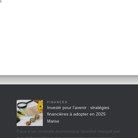
e.
FINANCES
Investir pour l’avenir : stratégies
financières à adopter en 2025
Marise
Face à un contexte économique mondial marqué par