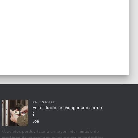
ARTISANAT
Est-ce facile de changer une serrure
?
Joel
Vous êtes perdus face à un rayon interminable de