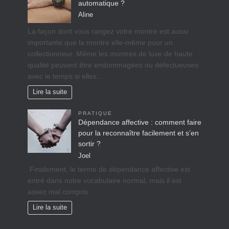
automatique ?
Aline
La façon dont vous rangez votre montre est aussi
importante que la montre elle-même pour un
collectionneur. Même les montres de luxe de haute
qualité peuvent être endommagées ou défectueuses
avec le temps si elles…
Lire la suite
PRATIQUE
Dépendance affective : comment faire
pour la reconnaître facilement et s’en
sortir ?
Joel
Finalement, le terme de dépendance affective est
entré dans notre vocabulaire normal, mais il est
assez mal compris.
Lire la suite