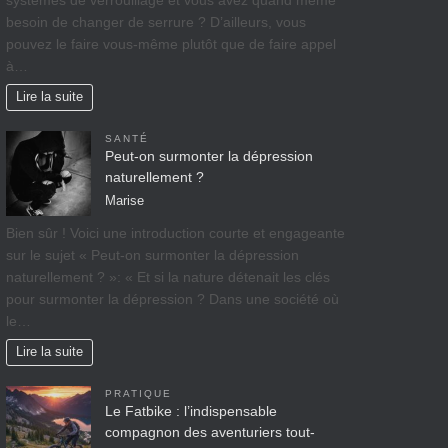
systèmes de verrouillage et vous avez quand même
besoin de changer de serrure ? D’ailleurs, vous
pouvez le faire vous-même plutôt que de faire appel
à…
Lire la suite
SANTÉ
Peut-on surmonter la dépression
naturellement ?
Marise
Bien sûr ! Voici une introduction courte et engageante
sur le sujet « Peut-on surmonter la dépression
naturellement ? »: « Et si la nature détenait les clés
pour surmonter la dépression ? Dans une société où
le…
Lire la suite
PRATIQUE
Le Fatbike : l’indispensable
compagnon des aventuriers tout-