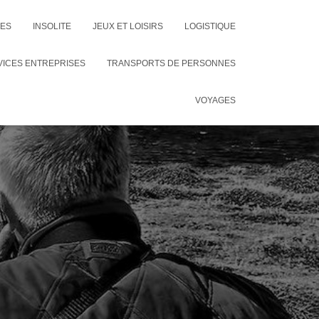
CES
INSOLITE
JEUX ET LOISIRS
LOGISTIQUE
VICES ENTREPRISES
TRANSPORTS DE PERSONNES
VOYAGES