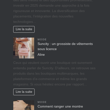
des défis inédits et des opportunités prometteuses,
investir en 2025 demande une approche à la fois
rigoureuse et innovante. La diversification des
placements, l’intégration des nouvelles
technologies…
Lire la suite
MODE
Suncity : un grossiste de vêtements
sous licence
Aline
Ceux qui veulent ouvrir une boutique ont surement
entendu parler de Suncity. D’ailleurs, on retrouve ses
produits dans les boutiques multimarques, les
plateformes d’e-commerce et même les grands
magasins. Si vous hésitez encore par rapport…
Lire la suite
MODE
Comment ranger une montre