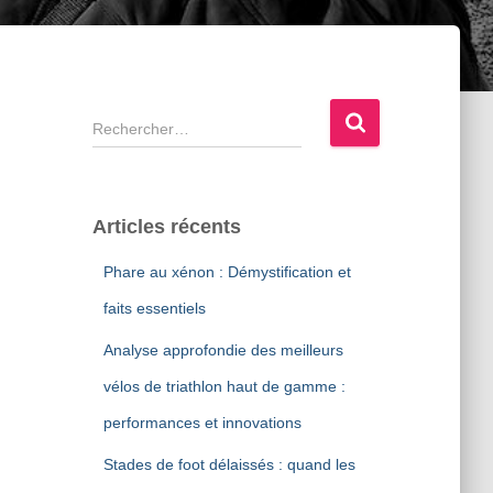
R
e
c
h
e
Articles récents
r
c
Phare au xénon : Démystification et
h
faits essentiels
e
r
Analyse approfondie des meilleurs
:
vélos de triathlon haut de gamme :
performances et innovations
Stades de foot délaissés : quand les