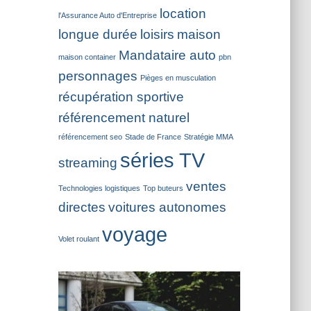
location
l'Assurance Auto d'Entreprise
longue durée
loisirs
maison
Mandataire auto
maison container
pbn
personnages
Pièges en musculation
récupération sportive
référencement naturel
référencement seo
Stade de France
Stratégie MMA
séries TV
streaming
ventes
Technologies logistiques
Top buteurs
directes
voitures autonomes
voyage
Volet roulant