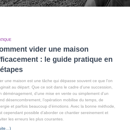
ATIQUE
omment vider une maison
fficacement : le guide pratique en
 étapes
er une maison est une tâche qui dépasse souvent ce que l’on
ginait au départ. Que ce soit dans le cadre d’une succession,
n déménagement, d’une mise en vente ou simplement d’un
nd désencombrement, l’opération mobilise du temps, de
nergie et parfois beaucoup d’émotions. Avec la bonne méthode,
est cependant possible d’aborder ce chantier sereinement et
viter les erreurs les plus courantes.
uite…)