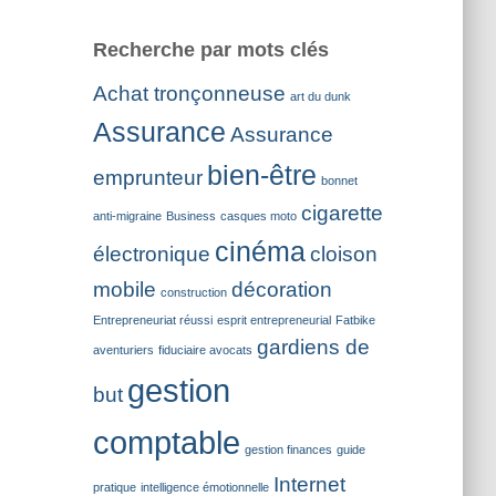
Recherche par mots clés
Achat tronçonneuse
art du dunk
Assurance
Assurance
bien-être
emprunteur
bonnet
cigarette
anti-migraine
Business
casques moto
cinéma
électronique
cloison
mobile
décoration
construction
Entrepreneuriat réussi
esprit entrepreneurial
Fatbike
gardiens de
aventuriers
fiduciaire avocats
gestion
but
comptable
gestion finances
guide
Internet
pratique
intelligence émotionnelle