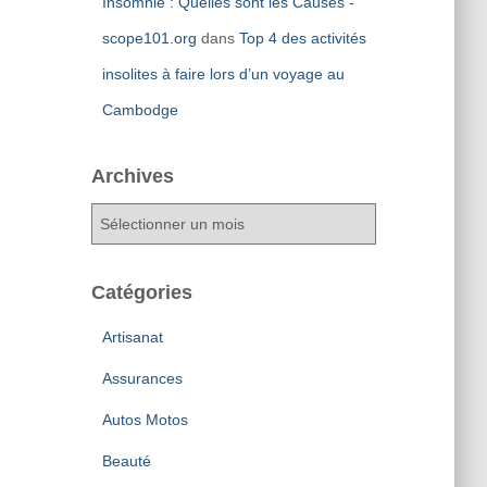
Insomnie : Quelles sont les Causes -
scope101.org
dans
Top 4 des activités
insolites à faire lors d’un voyage au
Cambodge
Archives
A
r
c
h
Catégories
i
v
Artisanat
e
Assurances
s
Autos Motos
Beauté