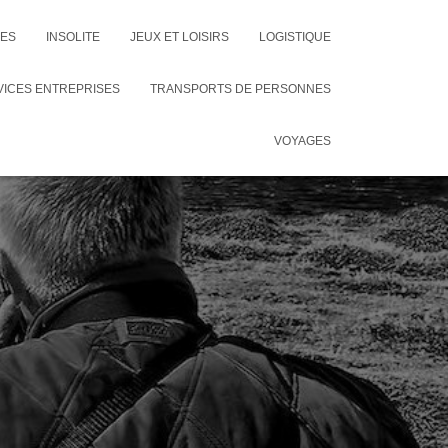
CES
INSOLITE
JEUX ET LOISIRS
LOGISTIQUE
VICES ENTREPRISES
TRANSPORTS DE PERSONNES
VOYAGES