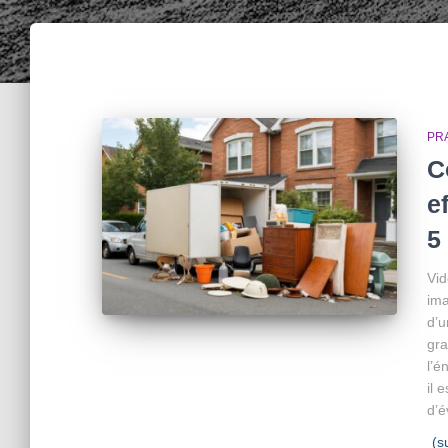
PR
C
e
5
Vid
ima
d’u
gra
l’é
il 
d’é
(s