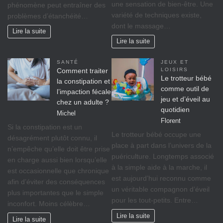
une sensation de bien-être. Une
phénomène peut entraîner des
variété de techniques existe,
problèmes d’étanchéité…
dont le massage…
Lire la suite
Lire la suite
SANTÉ
JEUX ET
Comment traiter
LOISIRS
Le trotteur bébé
la constipation et
comme outil de
l’impaction fécale
jeu et d’éveil au
chez un adulte ?
quotidien
Michel
Florent
Si la constipation est un
Le trotteur bébé occupe une
désagrément plutôt connu, il
place à part dans l’univers de la
n’empêche qu’elle doit être prise
puériculture. Longtemps associé
en charge aussi bien lorsqu’elle
à la simple aide à la marche, il
est occasionnelle que chronique
est aujourd’hui reconnu comme
afin d’éviter des conséquences
un véritable compagnon d’éveil
plus importantes que le simple
pour les tout-petits. Entre…
inconfort. Moins célèbre…
Lire la suite
Lire la suite