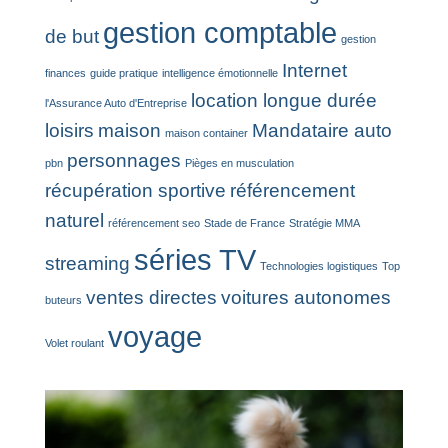
gestion comptable
de but
gestion
Internet
finances
guide pratique
intelligence émotionnelle
location longue durée
l'Assurance Auto d'Entreprise
loisirs
maison
Mandataire auto
maison container
personnages
pbn
Pièges en musculation
récupération sportive
référencement
naturel
référencement seo
Stade de France
Stratégie MMA
séries TV
streaming
Technologies logistiques
Top
ventes directes
voitures autonomes
buteurs
voyage
Volet roulant