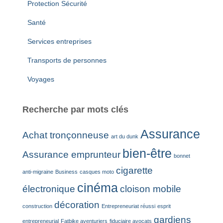
Protection Sécurité
Santé
Services entreprises
Transports de personnes
Voyages
Recherche par mots clés
Assurance
Achat tronçonneuse
art du dunk
bien-être
Assurance emprunteur
bonnet
cigarette
anti-migraine
Business
casques moto
cinéma
électronique
cloison mobile
décoration
construction
Entrepreneuriat réussi
esprit
gardiens
entrepreneurial
Fatbike aventuriers
fiduciaire avocats