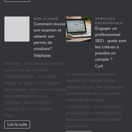
NON CLASSÉ
SERVICES
Comment réussir
ENTREPRISES
Engager un
son examen et
professionnel
obtenir son
SEO : quels sont
permis de
les critères à
conduire?
prendre en
Stéphanie
compte ?
Métatitle : Conseils pour réussir
Cyril
son permis de conduire
Le fondement d’une bonne
Métadescription : Vous avez
visibilité sur Internet est le
décidé de passer votre permis
référencement. Par conséquent,
de conduire, mais vous ne savez
il est essentiel que sa gestion
pas comment réussir à
soit entre des mains
l’examen. Voici quelques
compétentes. De nombreuses
conseils qui vous aideront.
organisations prétendent être
Pour…
des experts dans ce domaine,
Lire la suite
mais toutes…