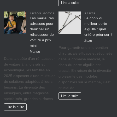
Lire la suite
AUTOS MOTOS
SANTÉ
Les meilleures
Le choix du
adresses pour
meilleur porte
dénicher un
aiguille : quel
réhausseur de
critère prioriser ?
voiture à prix
Zozo
mini
Pour garantir une intervention
Marise
chirurgicale efficace et sécurisée
Dans la quête d’un réhausseur
dans le domaine médical, le
de voiture à la fois sûr et
choix du porte aiguille est
économique, les familles en
crucial. En raison de la diversité
2025 disposent d’une multitude
croissante des modèles
de solutions adaptées à leurs
disponibles sur le marché, il est
besoins. La diversité des
crucial de…
enseignes, entre magasins
Lire la suite
spécialisés, grandes surfaces…
Lire la suite