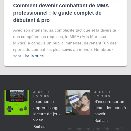
Comment devenir combattant de MMA
professionnel : le guide complet de
débutant à pro
Avec son intensité, sa complexité tactique et la diversité
des compétences requises, le MMA (Arts Martiaux
Mixtes) a conquis un public immense, devenant l’un des
sports de combat les plus suivis au monde. Nombreux
sont
Lire la suite
JEUX ET
JEUX ET
LOISIRS
LOISIRS
expérience
S’inscrire sur un
apprentissage
tchat : les bons à
lecture de jeux
savoir
vidéo
Barbara
Barbara
Les tchats en ligne séduisent à