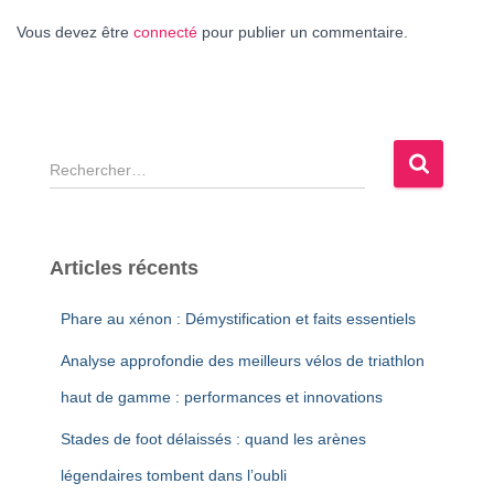
Vous devez être
connecté
pour publier un commentaire.
R
e
c
h
e
Articles récents
r
c
Phare au xénon : Démystification et faits essentiels
h
e
Analyse approfondie des meilleurs vélos de triathlon
r
haut de gamme : performances et innovations
:
Stades de foot délaissés : quand les arènes
légendaires tombent dans l’oubli