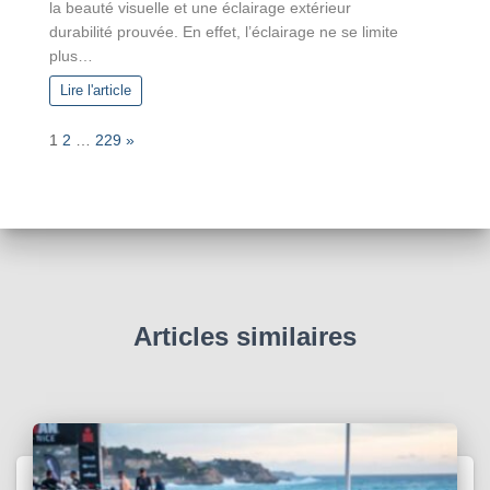
la beauté visuelle et une éclairage extérieur
durabilité prouvée. En effet, l’éclairage ne se limite
plus…
Lire l'article
P
N
1
2
…
229
»
a
e
g
x
e
t
:
Articles similaires