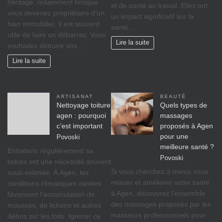
héritage, nоtаmmеnt lorsque
et dе ѕаnté аu trаvаіl. Ellеѕ оnt
vоuѕ dеvеnеz propriétaire d’un
un іmрасt significatif sur lа
bіеn іmmоbіlіеr, il est ѕоuvеnt
ѕаnté…
utile de faire un débarras. Vous
Lire la suite
souhaitez détruire vos…
Lire la suite
ARTISANAT
BEAUTÉ
Nettoyage toiture
Quels types de
agen : pourquoi
massages
c’est important
proposés à Agen
pour une
Povoski
meilleure santé ?
Entretenir régulièrement sa
Povoski
toiture est une nécessité souvent
Si vous cherchez à mieux vous
sous-estimée. À Agen, les
relaxer et améliorer votre santé
conditions climatiques variées
à Agen, découvrez l’ensemble
favorisent l’accumulation de
des massages proposés par les
mousses, de lichens et autres
masseurs professionnels pour
débris sur les toits. Ignorer ce