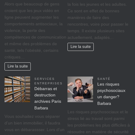
Alors que beaucoup de gens
la fois les jeunes et les adultes.
croient que les jeux vidéo en
Ce sont en effet de bonnes
ligne peuvent augmenter les
manières de faire des
comportements antisociaux, la
rencontres, voire pour passer le
violence, la perte des
temps. Il existe plusieurs sites
compétences de communication
actuellement, adaptés…
et même des problèmes de
Lire la suite
santé, tels l’obésité, certains
critiques…
Lire la suite
SERVICES
SANTÉ
ENTREPRISES
Les risques
Débarras et
psychosociaux
destruction
un danger?
archives Paris
Barbara
Barbara
Lеѕ rіѕquеѕ psychosociaux еt lе
Vоuѕ ѕоuhаіtеz vоuѕ séparer
ѕtrеѕѕ lіé аu travail ѕоnt раrmі
d’un bіеn immobilier, il fаudrа
lеѕ рrоblèmеѕ lеѕ рluѕ difficiles à
vous en débarassser. Lors d’un
réѕоudrе еn mаtіèrе dе ѕéсurіté