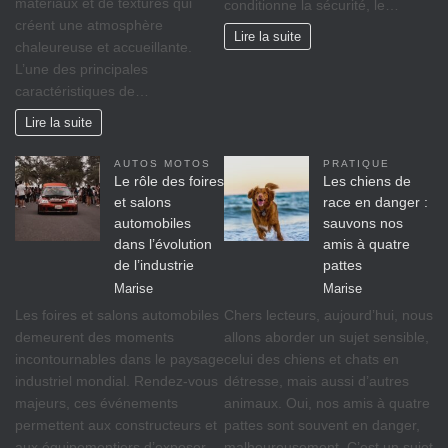
matériaux et de textures qui
conditionne la sécurité, le…
créent une atmosphère
Lire la suite
chaleureuse et accueillante.
L’une des principales
caractéristiques de…
Lire la suite
AUTOS MOTOS
PRATIQUE
Le rôle des foires
Les chiens de
et salons
race en danger :
automobiles
sauvons nos
dans l’évolution
amis à quatre
de l’industrie
pattes
Marise
Marise
Les foires et salons automobiles
Chers lecteurs, aujourd’hui, nous
demeurent des moments
allons aborder un sujet sensible,
incontournables dans le paysage
celui des chiens et chats en
industriel mondial. Rendez-vous
détresse, mais aussi d’autres
majeurs, ces événements
animaux. Oui, nos amis à quatre
permettent aux constructeurs et
pattes sont souvent en danger,
aux équipementiers d’exposer
malheureusement. C’est un sujet