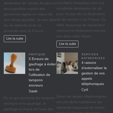
Les Alpes françaises sont une
destination de retraite de plus en
excellente destination de ski,
plus populaire auprès des
pour ne pas dire la destination
personnes âgées en raison de
de ski numéro 1 en France. En
son climat agréable, de son style
effet, beaucoup de vacanciers
de vie détendu et de sa
viennent et reviennent tous les
proximité avec la France.…
ans dans cette région…
Lire la suite
Lire la suite
PRATIQUE
SERVICES
5 Erreurs de
ENTREPRISES
4 raisons
gaufrage à éviter
d’externaliser la
lors de
gestion de vos
l’utilisation de
appels
tampons
téléphoniques
encreurs
Cyril
Sarah
Gérer les appels téléphoniques
En ce qui concerne les tampons
est une tâche fastidieuse qui
encreurs et le gaufrage, le
demande beaucoup de temps,
gaufrage à chaud est l’une des