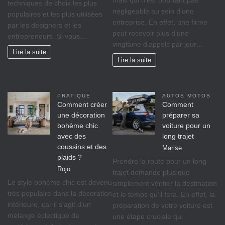
mais qui n’est pourtant pas
techniques de choix les plus
négligeable au sein d’une
populaires et les plus utilisées
entreprise. En effet, une firme
par les designers et les
peut recevoir plus d’une
entrepreneurs. Si vous…
vingtaine d’appels par jour…
Lire la suite
Lire la suite
PRATIQUE
AUTOS MOTOS
Comment créer
Comment
une décoration
préparer sa
bohème chic
voiture pour un
avec des
long trajet
coussins et des
Marise
plaids ?
Prendre la route pour un long
Rojo
trajet demande plus que
Le style bohème chic est devenu
simplement vérifier la destination
très populaire dans la décoration
et le temps qu’il fera. En effet, la
intérieure, car il s’agit d’un
préparation de votre voiture est
mélange éclectique de
une étape cruciale qui