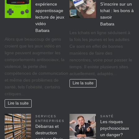
expérience
S’inscrire sur un
apprentissage
tchat : les bons à
lecture de jeux
savoir
vidéo
Barbara
Barbara
Les tchats en ligne séduisent à
Alors que beaucoup de gens
la fois les jeunes et les adultes.
croient que les jeux vidéo en
Ce sont en effet de bonnes
ligne peuvent augmenter les
manières de faire des
comportements antisociaux, la
rencontres, voire pour passer le
violence, la perte des
temps. Il existe plusieurs sites
compétences de communication
actuellement, adaptés…
et même des problèmes de
Lire la suite
santé, tels l’obésité, certains
critiques…
Lire la suite
SERVICES
SANTÉ
ENTREPRISES
Les risques
Débarras et
psychosociaux
destruction
un danger?