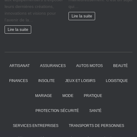
leurs dernières créations,
qui…
innovations et visions pour
Lire la suite
l’avenir de la…
Lire la suite
ARTISANAT
ASSURANCES
AUTOS MOTOS
BEAUTÉ
FINANCES
INSOLITE
JEUX ET LOISIRS
LOGISTIQUE
MARIAGE
MODE
PRATIQUE
PROTECTION SÉCURITÉ
SANTÉ
SERVICES ENTREPRISES
TRANSPORTS DE PERSONNES