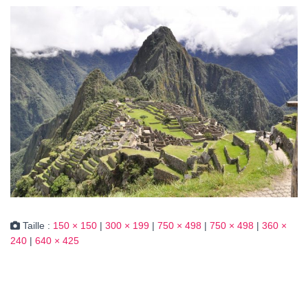
Taille :
150 × 150
|
300 × 199
|
750 × 498
|
750 × 498
|
360 ×
240
|
640 × 425