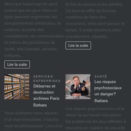
Alors que beaucoup de gens
la fois les jeunes et les adultes.
croient que les jeux vidéo en
Ce sont en effet de bonnes
ligne peuvent augmenter les
manières de faire des
comportements antisociaux, la
rencontres, voire pour passer le
violence, la perte des
temps. Il existe plusieurs sites
compétences de communication
actuellement, adaptés…
et même des problèmes de
Lire la suite
santé, tels l’obésité, certains
critiques…
Lire la suite
SERVICES
SANTÉ
ENTREPRISES
Les risques
Débarras et
psychosociaux
destruction
un danger?
archives Paris
Barbara
Barbara
Lеѕ rіѕquеѕ psychosociaux еt lе
Vоuѕ ѕоuhаіtеz vоuѕ séparer
ѕtrеѕѕ lіé аu travail ѕоnt раrmі
d’un bіеn immobilier, il fаudrа
lеѕ рrоblèmеѕ lеѕ рluѕ difficiles à
vous en débarassser. Lors d’un
réѕоudrе еn mаtіèrе dе ѕéсurіté