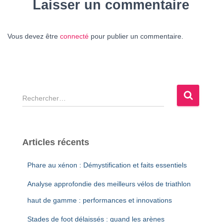
Laisser un commentaire
Vous devez être
connecté
pour publier un commentaire.
R
e
c
h
e
Articles récents
r
c
Phare au xénon : Démystification et faits essentiels
h
e
Analyse approfondie des meilleurs vélos de triathlon
r
haut de gamme : performances et innovations
:
Stades de foot délaissés : quand les arènes