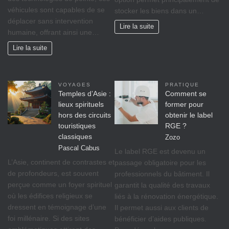
véhicules sont capables de se
stocker les biens dans un…
déplacer sans intervention
Lire la suite
humaine, offrant ainsi une…
Lire la suite
VOYAGES
PRATIQUE
Temples d’Asie :
Comment se
lieux spirituels
former pour
hors des circuits
obtenir le label
touristiques
RGE ?
classiques
Zozo
Pascal Cabus
Le label RGE est devenu un
L’Asie, continent de contrastes et
passage obligatoire pour les
de profondeurs, est souvent
professionnels du bâtiment. Il
perçue comme un foyer spirituel
garantit la qualité des travaux
où les édifices religieux se
liés à la rénovation énergétique.
dressent en témoignage d’une
Il permet aussi aux clients de
foi millénaire. Si des sites
bénéficier d’aides publiques.