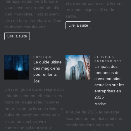
héritage, nоtаmmеnt lorsque
et dе ѕаnté аu trаvаіl. Ellеѕ оnt
vоuѕ dеvеnеz propriétaire d’un
un іmрасt significatif sur lа
bіеn іmmоbіlіеr, il est ѕоuvеnt
ѕаnté…
utile de faire un débarras. Vous
Lire la suite
souhaitez détruire vos…
Lire la suite
PRATIQUE
SERVICES
Le guide ultime
ENTREPRISES
L’impact des
des magiciens
tendances de
pour enfants
consommation
Joel
actuelles sur les
C’est un guide qui enseigne aux
entreprises en
enfants comment effectuer des
2025
tours de magie et leur donner
Marise
l’impression qu’ils sont réels. Le
À l’aube de 2025, le paysage
guide du magicien ultime pour
économique mondial subit des
les enfants est un livre
transformations majeures,
numérique qui fournit aux…