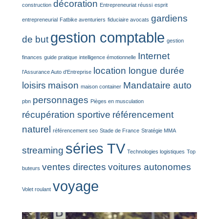
décoration
construction
Entrepreneuriat réussi
esprit
gardiens
entrepreneurial
Fatbike aventuriers
fiduciaire avocats
gestion comptable
de but
gestion
Internet
finances
guide pratique
intelligence émotionnelle
location longue durée
l'Assurance Auto d'Entreprise
loisirs
maison
Mandataire auto
maison container
personnages
pbn
Pièges en musculation
récupération sportive
référencement
naturel
référencement seo
Stade de France
Stratégie MMA
séries TV
streaming
Technologies logistiques
Top
ventes directes
voitures autonomes
buteurs
voyage
Volet roulant