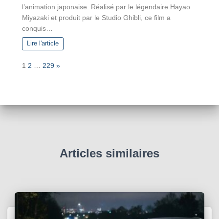
l’animation japonaise. Réalisé par le légendaire Hayao
Miyazaki et produit par le Studio Ghibli, ce film a
conquis…
Lire l'article
P
N
1
2
…
229
»
a
e
g
x
e
t
:
Articles similaires