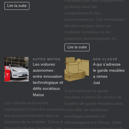
marquées par des changements
Lire la suite
profonds dans les
comportements des
consommateurs. Les entreprises
doivent naviguer dans un
contexte complexe où les
avancées technologiques et…
Lire la suite
AUTOS MOTOS
NON CLASSÉ
Les voitures
A qui s’adresse
autonomes :
le garde meubles
entre innovation
a nimes
technologique et
Joel
défis sociétaux
A qui s’adresse le garde
Marise
meubles a nimes Un service de
Les voitures autonomes
location de garde-meubles peut
représentent l’une des avancées
vous offrir de nombreux
les plus prometteuses dans le
avantages pendant un
domaine de la mobilité. Grâce à
déménagement à Nîmes. Cette
des technologies de pointe, ces
option permet principalement de