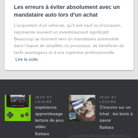
Les erreurs à éviter absolument avec un
mandataire auto lors d’un achat
L’acquisition d’un véhicule, qu’il soit neuf ou d’occasion,
représente souvent un investissement significatif.
Beaucoup se tournent vers un mandataire automobile
dans l’espoir de simplifier ce processus, de bénéficier de
tarifs avantageux et d’une expertise professionnelle.
Lire la suite
JEUX ET
JEUX ET
LOISIRS
LOISIRS
expérience
S’inscrire sur un
apprentissage
tchat : les bons à
lecture de jeux
savoir
vidéo
Barbara
Barbara
Les tchats en ligne séduisent à