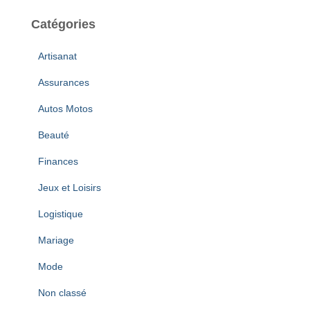
c
h
Catégories
i
v
Artisanat
e
s
Assurances
Autos Motos
Beauté
Finances
Jeux et Loisirs
Logistique
Mariage
Mode
Non classé