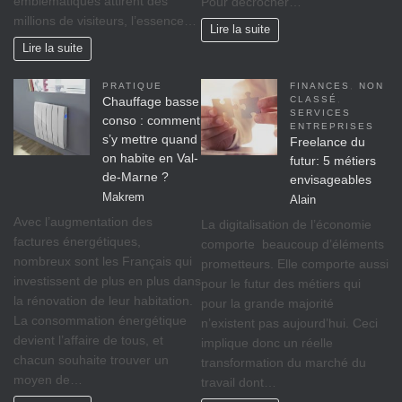
emblématiques attirent des
Pour décrocher…
millions de visiteurs, l’essence…
Lire la suite
Lire la suite
PRATIQUE
FINANCES
,
NON
Chauffage basse
CLASSÉ
,
SERVICES
conso : comment
ENTREPRISES
s’y mettre quand
Freelance du
on habite en Val-
futur: 5 métiers
de-Marne ?
envisageables
Makrem
Alain
Avec l’augmentation des
La digitalisation de l’économie
factures énergétiques,
comporte beaucoup d’éléments
nombreux sont les Français qui
prometteurs. Elle comporte aussi
investissent de plus en plus dans
pour le futur des métiers qui
la rénovation de leur habitation.
pour la grande majorité
La consommation énergétique
n’existent pas aujourd’hui. Ceci
devient l’affaire de tous, et
implique donc un réelle
chacun souhaite trouver un
transformation du marché du
moyen de…
travail dont…