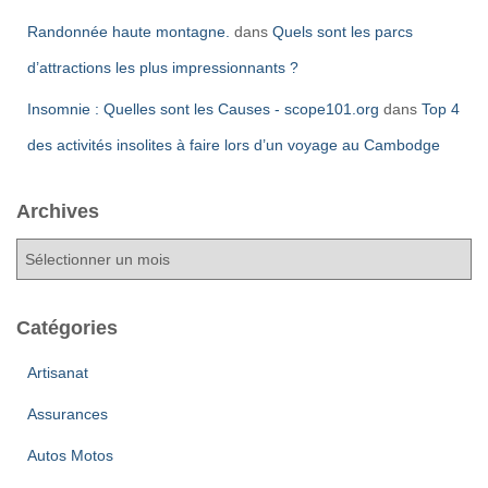
Randonnée haute montagne.
dans
Quels sont les parcs
d’attractions les plus impressionnants ?
Insomnie : Quelles sont les Causes - scope101.org
dans
Top 4
des activités insolites à faire lors d’un voyage au Cambodge
Archives
A
r
c
h
Catégories
i
v
Artisanat
e
Assurances
s
Autos Motos