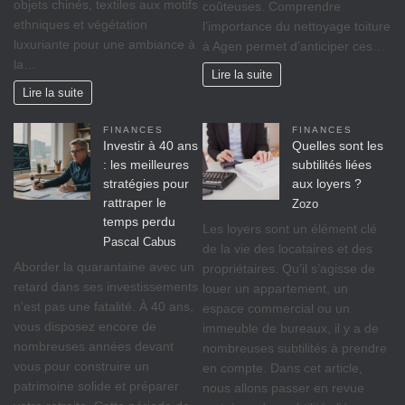
objets chinés, textiles aux motifs
coûteuses. Comprendre
ethniques et végétation
l’importance du nettoyage toiture
luxuriante pour une ambiance à
à Agen permet d’anticiper ces…
la…
Lire la suite
Lire la suite
FINANCES
FINANCES
Investir à 40 ans
Quelles sont les
: les meilleures
subtilités liées
stratégies pour
aux loyers ?
rattraper le
Zozo
temps perdu
Les loyers sont un élément clé
Pascal Cabus
de la vie des locataires et des
Aborder la quarantaine avec un
propriétaires. Qu’il s’agisse de
retard dans ses investissements
louer un appartement, un
n’est pas une fatalité. À 40 ans,
espace commercial ou un
vous disposez encore de
immeuble de bureaux, il y a de
nombreuses années devant
nombreuses subtilités à prendre
vous pour construire un
en compte. Dans cet article,
patrimoine solide et préparer
nous allons passer en revue