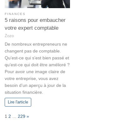
FINANCES
5 raisons pour embaucher
votre expert comptable
Zozo
De nombreux entrepreneurs ne
changent pas de comptable.
Qu’est-ce qui s’est bien passé et
qu’est-ce qui doit être amélioré ?
Pour avoir une image claire de
votre entreprise, vous avez
besoin d’un aperçu à jour de la
situation financière.
Lire l'article
P
N
1
2
…
229
»
a
e
g
x
e
t