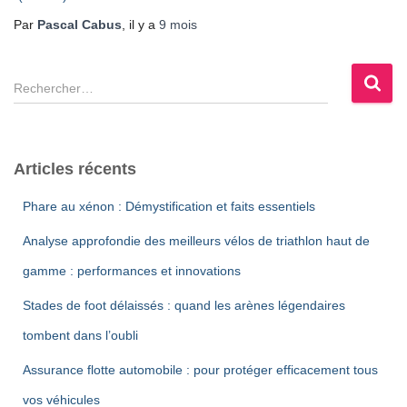
Par
Pascal Cabus
, il y a
9 mois
R
e
c
h
e
Articles récents
r
c
Phare au xénon : Démystification et faits essentiels
h
e
Analyse approfondie des meilleurs vélos de triathlon haut de
r
gamme : performances et innovations
:
Stades de foot délaissés : quand les arènes légendaires
tombent dans l’oubli
Assurance flotte automobile : pour protéger efficacement tous
vos véhicules