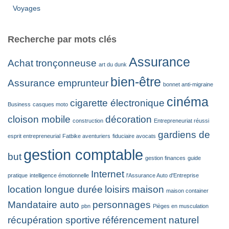
Voyages
Recherche par mots clés
Assurance
Achat tronçonneuse
art du dunk
bien-être
Assurance emprunteur
bonnet anti-migraine
cinéma
cigarette électronique
Business
casques moto
cloison mobile
décoration
construction
Entrepreneuriat réussi
gardiens de
esprit entrepreneurial
Fatbike aventuriers
fiduciaire avocats
gestion comptable
but
gestion finances
guide
Internet
pratique
intelligence émotionnelle
l'Assurance Auto d'Entreprise
location longue durée
loisirs
maison
maison container
Mandataire auto
personnages
pbn
Pièges en musculation
récupération sportive
référencement naturel