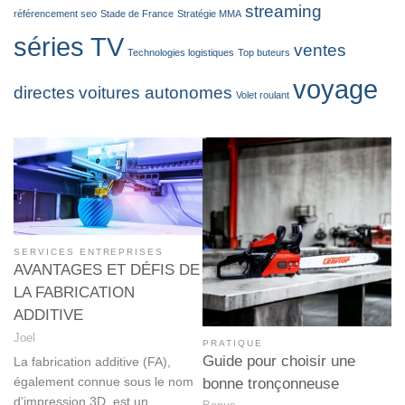
streaming
référencement seo
Stade de France
Stratégie MMA
séries TV
ventes
Technologies logistiques
Top buteurs
voyage
directes
voitures autonomes
Volet roulant
SERVICES ENTREPRISES
AVANTAGES ET DÉFIS DE
LA FABRICATION
ADDITIVE
Joel
PRATIQUE
Guide pour choisir une
La fabrication additive (FA),
également connue sous le nom
bonne tronçonneuse
d’impression 3D, est un