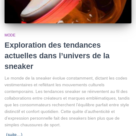
MODE
Exploration des tendances
actuelles dans l’univers de la
sneaker
Le monde de la sneaker évolue constamment, dictant les codes
vestimentaires et reflétant les mouvements culturels
contemporains. Les tendances sneaker se réinventent au fil des
collaborations entre créateurs et marques emblématiques, tandis
que les consommateurs recherchent l’équilibre parfait entre style
distinctif et confort quotidien. Cette quête d’authenticité et
d’expression personnelle fait des sneakers bien plus que de
simples chaussures de sport.
(suite…)