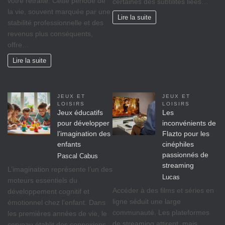
votre retraite. Cette période de
certaines des subtilités liées…
la vie, souvent marquée par une
Lire la suite
stabilité professionnelle et des
revenus plus conséquents,
offre…
Lire la suite
JEUX ET
JEUX ET
LOISIRS
LOISIRS
Jeux éducatifs
Les
pour développer
inconvénients de
l’imagination des
Flazto pour les
enfants
cinéphiles
passionnés de
Pascal Cabus
streaming
L’imagination représente l’un des
Lucas
moteurs essentiels du
Accéder à des films et séries en
développement cognitif et
ligne séduit une large
émotionnel chez l’enfant. Dans
communauté. Les plateformes
les premières années de vie, le
de streaming attirent, mais
cerveau établit des connexions