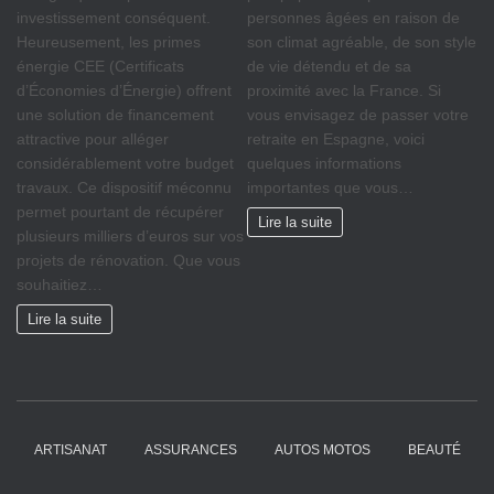
investissement conséquent.
personnes âgées en raison de
Heureusement, les primes
son climat agréable, de son style
énergie CEE (Certificats
de vie détendu et de sa
d’Économies d’Énergie) offrent
proximité avec la France. Si
une solution de financement
vous envisagez de passer votre
attractive pour alléger
retraite en Espagne, voici
considérablement votre budget
quelques informations
travaux. Ce dispositif méconnu
importantes que vous…
permet pourtant de récupérer
Lire la suite
plusieurs milliers d’euros sur vos
projets de rénovation. Que vous
souhaitiez…
Lire la suite
ARTISANAT
ASSURANCES
AUTOS MOTOS
BEAUTÉ