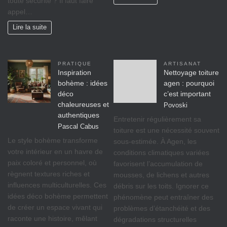
toute sécurité ? Il faut faire
appel…
Lire la suite
PRATIQUE
ARTISANAT
Inspiration
Nettoyage toiture
bohème : idées
agen : pourquoi
déco
c’est important
chaleureuses et
Povoski
authentiques
Entretenir régulièrement sa
Pascal Cabus
toiture est une nécessité souvent
Le style bohème transforme
sous-estimée. À Agen, les
votre intérieur en un havre de
conditions climatiques variées
paix coloré et personnel, où
favorisent l’accumulation de
règnent textures riches et
mousses, de lichens et autres
influences multiculturelles. Ces
débris sur les toits. Ignorer ce
idées déco bohème permettent
phénomène peut entraîner des
de créer un espace vivant qui
problèmes d’étanchéité et des
raconte une histoire, mêlant
dégradations structurelles