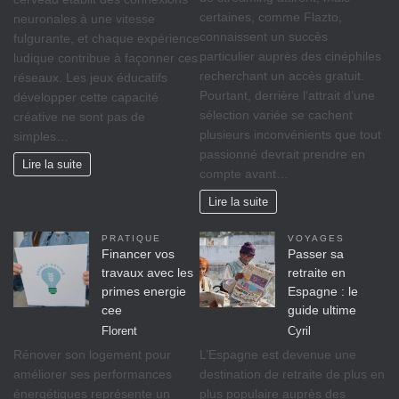
certaines, comme Flazto,
neuronales à une vitesse
connaissent un succès
fulgurante, et chaque expérience
particulier auprès des cinéphiles
ludique contribue à façonner ces
recherchant un accès gratuit.
réseaux. Les jeux éducatifs
Pourtant, derrière l’attrait d’une
développer cette capacité
sélection variée se cachent
créative ne sont pas de
plusieurs inconvénients que tout
simples…
passionné devrait prendre en
Lire la suite
compte avant…
Lire la suite
PRATIQUE
VOYAGES
Financer vos
Passer sa
travaux avec les
retraite en
primes energie
Espagne : le
cee
guide ultime
Florent
Cyril
Rénover son logement pour
L’Espagne est devenue une
améliorer ses performances
destination de retraite de plus en
énergétiques représente un
plus populaire auprès des