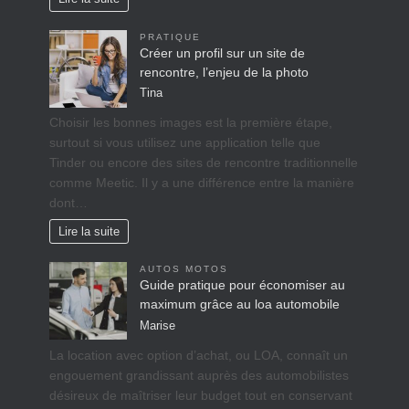
PRATIQUE
Créer un profil sur un site de
rencontre, l’enjeu de la photo
Tina
Choisir les bonnes images est la première étape,
surtout si vous utilisez une application telle que
Tinder ou encore des sites de rencontre traditionnelle
comme Meetic. Il y a une différence entre la manière
dont…
Lire la suite
AUTOS MOTOS
Guide pratique pour économiser au
maximum grâce au loa automobile
Marise
La location avec option d’achat, ou LOA, connaît un
engouement grandissant auprès des automobilistes
désireux de maîtriser leur budget tout en conservant