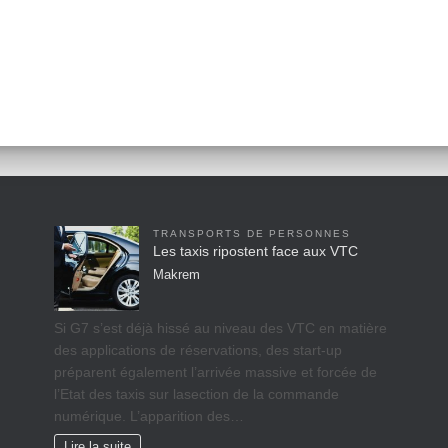
TRANSPORTS DE PERSONNES
Les taxis ripostent face aux VTC
Makrem
Si G7 s’est déjà hissé au niveau des VTC en matière
des applications de réservations, des start-up
préparent également l’arrivée massive et forcée de
l’Etat des taxis sur lasection de la commande
numérique. L’apparition des…
Lire la suite