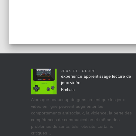
JEUX ET LOISIRS
expérience apprentissage lecture de
jeux vidéo
Barbara
Alors que beaucoup de gens croient que les jeux
vidéo en ligne peuvent augmenter les
comportements antisociaux, la violence, la perte des
compétences de communication et même des
problèmes de santé, tels l’obésité, certains
critiques…