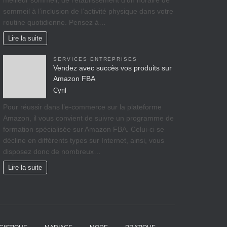
meilleur sommeil, de l’établissement d’un horaire de
sommeil à l’inclusion de l’activité physique dans votre
routine quotidienne. Pensez à…
Lire la suite
SERVICES ENTREPRISES
Vendez avec succès vos produits sur
Amazon FBA
Cyril
Pour réussir dans l’e-commerce sur la plateforme
Amazon, il vous convient de suivre un programme de
formation spécialisée sur Amazon FBA. Celui-ci se
décline en différents types sur Internet, ainsi, vous
disposez donc de nombreux…
Lire la suite