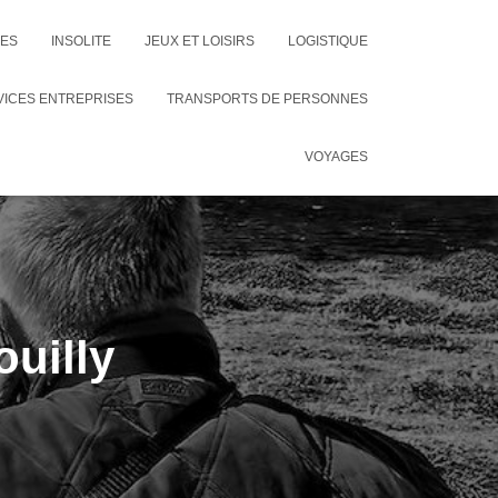
CES
INSOLITE
JEUX ET LOISIRS
LOGISTIQUE
VICES ENTREPRISES
TRANSPORTS DE PERSONNES
VOYAGES
ouilly