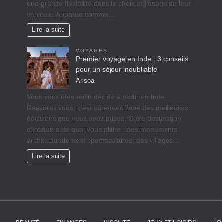
une grande flexibilité dans le choix et l’usage de leur
véhicule. Apparue comme…
Lire la suite
VOYAGES
Premier voyage en Inde : 3 conseils
pour un séjour inoubliable
Arisoa
Vous vous êtes enfin décidé à partir en Inde.
Rassurez vous, c’est sûrement l’une des meilleures
décisions que vous avez prises. Cette destination
exotique a de quoi vous plaire : des monuments
architecturalement spectaculaires, des villages…
Lire la suite