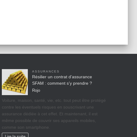
ASSURANCES
Résilier un contrat d’assurance
SFAM : comment s’y prendre ?
Rojo
Voiture, maison, santé, vie, etc. tout peut être protégé
contre les éventuels risques en souscrivant une
assurance dédiée à cet effet. Et maintenant, il est
même possible de couvrir ses appareils mobiles,
comme son smartphone.
Lire la suite