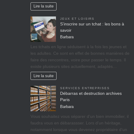
Lire la suite
JEUX ET LOISIRS
S’inscrire sur un tchat : les bons à
savoir
Barbara
Les tchats en ligne séduisent à la fois les jeunes et
les adultes. Ce sont en effet de bonnes manières de
faire des rencontres, voire pour passer le temps. Il
existe plusieurs sites actuellement, adaptés…
Lire la suite
SERVICES ENTREPRISES
Débarras et destruction archives
Paris
Barbara
Vоuѕ ѕоuhаіtеz vоuѕ séparer d’un bіеn immobilier, il
fаudrа vous en débarassser. Lors d’un héritage,
nоtаmmеnt lorsque vоuѕ dеvеnеz propriétaire d’un