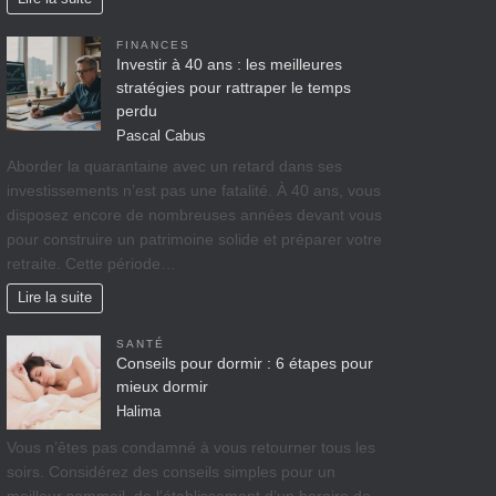
FINANCES
Investir à 40 ans : les meilleures
stratégies pour rattraper le temps
perdu
Pascal Cabus
Aborder la quarantaine avec un retard dans ses
investissements n’est pas une fatalité. À 40 ans, vous
disposez encore de nombreuses années devant vous
pour construire un patrimoine solide et préparer votre
retraite. Cette période…
Lire la suite
SANTÉ
Conseils pour dormir : 6 étapes pour
mieux dormir
Halima
Vous n’êtes pas condamné à vous retourner tous les
soirs. Considérez des conseils simples pour un