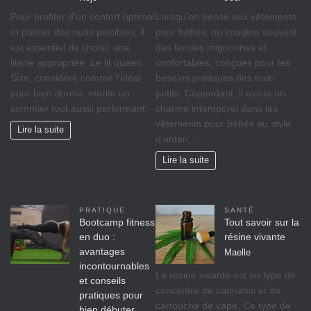
Pour profiter d’un confort optimal
Lorsqu’on pense aux vêtements
et passer des nuits paisibles, il
pour bébés, on imagine souvent
est essentiel de choisir une
des tenues mignonnes et
literie appropriée. Le lit queen
confortables, conçues pour les
Size, considéré comme l’idéal
besoins pratiques des tout-
pour bien dormir, mérite un
petits. Cependant, il existe un
sommier tout aussi performant.
charme intemporel dans les
vêtements pour bébés au style
Lire la suite
d’antan,…
Lire la suite
PRATIQUE
SANTÉ
Bootcamp fitness
Tout savoir sur la
en duo :
résine vivante
avantages
Maelle
incontournables
La résine vivante est un type de
et conseils
concentré de cannabis et de
pratiques pour
cartouche de vape. Ce type de
bien débuter