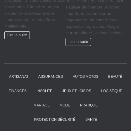
surpasser. Si vous voulez réussir
réaliser des projets divers, qu’il
vos études, il faut être un peu
s’agisse de financer un achat
prudent à ce niveau et être
important, de rénover un
capable de faire des efforts
logement ou de couvrir des
intellectuels…
dépenses imprévues. Malgré
leur popularité, les implications…
Lire la suite
Lire la suite
ARTISANAT
ASSURANCES
AUTOS MOTOS
BEAUTÉ
FINANCES
INSOLITE
JEUX ET LOISIRS
LOGISTIQUE
MARIAGE
MODE
PRATIQUE
PROTECTION SÉCURITÉ
SANTÉ