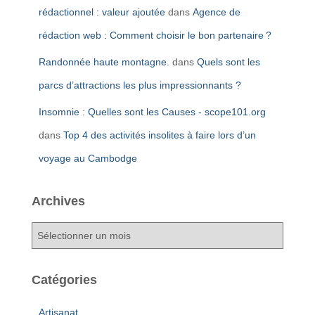
rédactionnel : valeur ajoutée
dans
Agence de
rédaction web : Comment choisir le bon partenaire ?
Randonnée haute montagne.
dans
Quels sont les
parcs d’attractions les plus impressionnants ?
Insomnie : Quelles sont les Causes - scope101.org
dans
Top 4 des activités insolites à faire lors d’un
voyage au Cambodge
Archives
A
r
c
h
Catégories
i
v
Artisanat