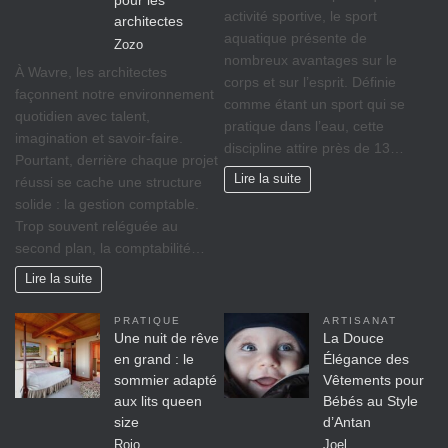
pour les
activité sportive, le sport
architectes
aquatique présente de
Zozo
nombreux avantages sur le
À Wavre, les architectes
corps et sur l’esprit. Définie
façonnent notre environnement
comme étant un sport qui se
quotidien avec talent,
pratique dans l’eau, cette
imagination et savoir-faire.
discipline attire près de 13…
Pourtant, derrière chaque projet
Lire la suite
réussi se cache une structure
solide : la gestion comptable.
Trop souvent reléguée au
second plan, la comptabilité…
Lire la suite
PRATIQUE
ARTISANAT
Une nuit de rêve
La Douce
en grand : le
Élégance des
sommier adapté
Vêtements pour
aux lits queen
Bébés au Style
size
d’Antan
Rojo
Joel