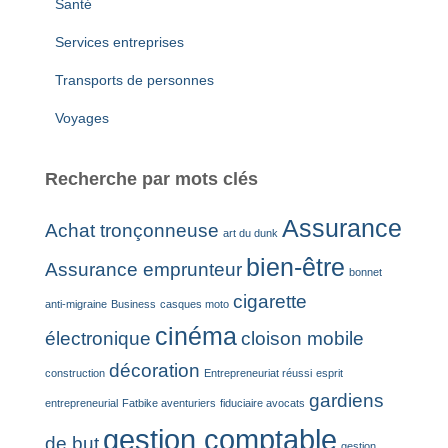
Santé
Services entreprises
Transports de personnes
Voyages
Recherche par mots clés
Assurance
Achat tronçonneuse
art du dunk
bien-être
Assurance emprunteur
bonnet
cigarette
anti-migraine
Business
casques moto
cinéma
électronique
cloison mobile
décoration
construction
Entrepreneuriat réussi
esprit
gardiens
entrepreneurial
Fatbike aventuriers
fiduciaire avocats
gestion comptable
de but
gestion