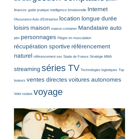
Internet
finances
guide pratique
intelligence émotionnelle
location longue durée
l'Assurance Auto d'Entreprise
loisirs
maison
Mandataire auto
maison container
personnages
pbn
Pièges en musculation
récupération sportive
référencement
naturel
référencement seo
Stade de France
Stratégie MMA
séries TV
streaming
Technologies logistiques
Top
ventes directes
voitures autonomes
buteurs
voyage
Volet roulant