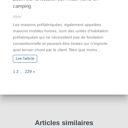
camping
Aline
Les maisons préfabriquées, également appelées
maisons mobiles homes, sont des unités d’habitation
préfabriquées qui ne nécessitent pas de fondation
conventionnelle et peuvent être livrées sur n’importe
quel terrain choisi par le client. Bien que moins…
Lire l'article
P
N
1
2
…
229
»
a
e
g
x
e
t
:
Articles similaires