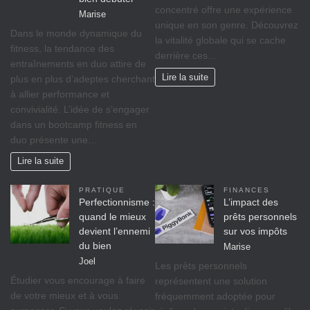
concentré offre une expérience
Marise
unique en son genre. Découvrez
Dans le monde dynamique du
la vitalité globale qui se cache
fitness, la tendance des
derrière ces…
entraînements en duo attire de
Lire la suite
plus en plus d’adeptes cherchant
à allier performance et
convivialité. L’idée de s’engager
dans un bootcamp fitness en
duo présente une…
Lire la suite
PRATIQUE
FINANCES
Perfectionnisme :
L’impact des
quand le mieux
prêts personnels
devient l’ennemi
sur vos impôts
du bien
Marise
Joel
Les prêts personnels
Étudier vous encourage à faire
représentent une solution
de votre mieux et à vous
fréquemment adoptée pour