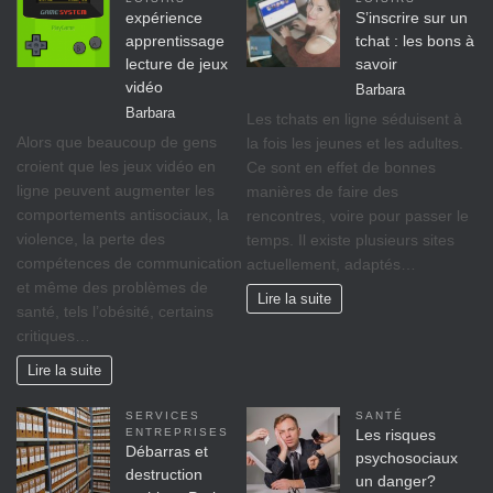
expérience
S’inscrire sur un
apprentissage
tchat : les bons à
lecture de jeux
savoir
vidéo
Barbara
Barbara
Les tchats en ligne séduisent à
Alors que beaucoup de gens
la fois les jeunes et les adultes.
croient que les jeux vidéo en
Ce sont en effet de bonnes
ligne peuvent augmenter les
manières de faire des
comportements antisociaux, la
rencontres, voire pour passer le
violence, la perte des
temps. Il existe plusieurs sites
compétences de communication
actuellement, adaptés…
et même des problèmes de
Lire la suite
santé, tels l’obésité, certains
critiques…
Lire la suite
SERVICES
SANTÉ
ENTREPRISES
Les risques
Débarras et
psychosociaux
destruction
un danger?