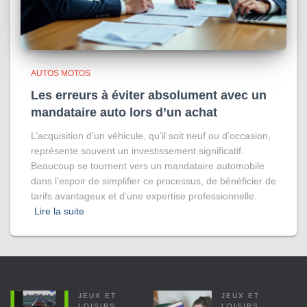
AUTOS MOTOS
Les erreurs à éviter absolument avec un
mandataire auto lors d’un achat
L’acquisition d’un véhicule, qu’il soit neuf ou d’occasion,
représente souvent un investissement significatif.
Beaucoup se tournent vers un mandataire automobile
dans l’espoir de simplifier ce processus, de bénéficier de
tarifs avantageux et d’une expertise professionnelle.
Lire la suite
JEUX ET
JEUX ET
LOISIRS
LOISIRS