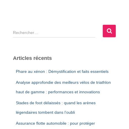
R
e
c
h
e
Articles récents
r
c
Phare au xénon : Démystification et faits essentiels
h
e
Analyse approfondie des meilleurs vélos de triathlon
r
haut de gamme : performances et innovations
:
Stades de foot délaissés : quand les arènes
légendaires tombent dans l’oubli
Assurance flotte automobile : pour protéger