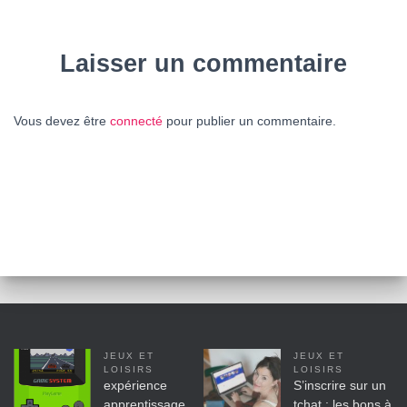
Laisser un commentaire
Vous devez être
connecté
pour publier un commentaire.
JEUX ET
JEUX ET
LOISIRS
LOISIRS
expérience
S’inscrire sur un
apprentissage
tchat : les bons à