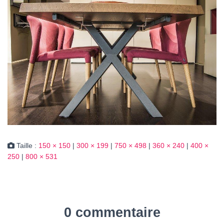
Taille :
150 × 150
|
300 × 199
|
750 × 498
|
360 × 240
|
400 ×
250
|
800 × 531
0 commentaire