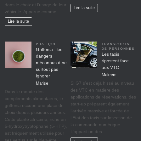
dans le choix et l’usage de leur
Lire la suite
véhicule. Apparue comme…
Lire la suite
PRATIQUE
TRANSPORTS
Griffonia : les
DE PERSONNES
Les taxis
dangers
ripostent face
méconnus à ne
aux VTC
surtout pas
Makrem
ignorer
Si G7 s’est déjà hissé au niveau
Marise
des VTC en matière des
Dans le monde des
applications de réservations, des
compléments alimentaires, le
start-up préparent également
griffonia occupe une place de
l’arrivée massive et forcée de
choix depuis plusieurs années.
l’Etat des taxis sur lasection de
Cette plante africaine, riche en
la commande numérique.
5-hydroxytryptophane (5-HTP),
L’apparition des…
est fréquemment utilisée pour
ses vertus sur le bien-être