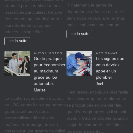
Finalement, le terme de
proposé par le dentiste à tous
dépendance affective est entré
lessimples particuliers. Cela va
dans notre vocabulaire normal,
des enfants qui ont déjà perdu
mais il est assez mal compris.
leurs dents de lait qu’aux
adultes. Il s’agit d’un…
Lire la suite
Lire la suite
AUTOS MOTOS
ARTISANAT
Guide pratique
Les signes que
pour économiser
vous devriez
au maximum
appeler un
grâce au loa
plombier
automobile
Joel
Marise
Il est presque toujours plus facile
La location avec option d’achat,
de s’assurer qu’un problème ne
ou LOA, connaît un engouement
se produit pas en premier lieu
grandissant auprès des
que d’y réagir après qu’il se soit
automobilistes désireux de
produit. Cela va doubler quand il
maîtriser leur budget tout en
s’agit de plomberie. Les fuites,
conservant une grande flexibilité
les débordements…