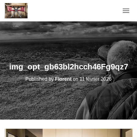
OUVRI
img_opt_gb63bl2hcch46Fg9qz7
Published by
Florent
on
11 février 2026