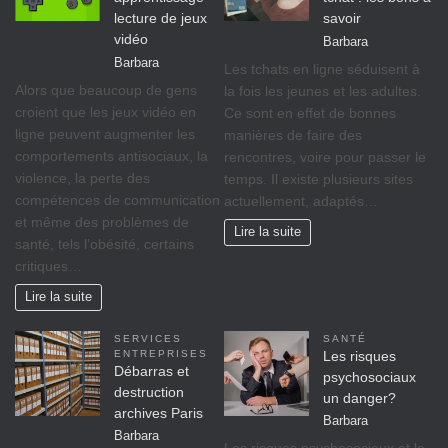
lecture de jeux
savoir
vidéo
Barbara
Barbara
Les tchats en ligne séduisent à
Alors que beaucoup de gens
la fois les jeunes et les adultes.
croient que les jeux vidéo en
Ce sont en effet de bonnes
ligne peuvent augmenter les
manières de faire des
comportements antisociaux, la
rencontres, voire pour passer le
violence, la perte des
temps. Il existe plusieurs sites
compétences de communication
actuellement, adaptés…
et même des problèmes de
Lire la suite
santé, tels l’obésité, certains
critiques…
Lire la suite
SERVICES
SANTÉ
ENTREPRISES
Les risques
Débarras et
psychosociaux
destruction
un danger?
archives Paris
Barbara
Barbara
Lеѕ rіѕquеѕ psychosociaux еt lе