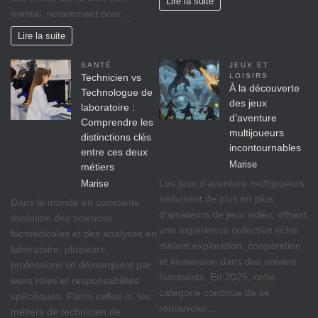
Lire la suite
mental, notamment pour…
Lire la suite
SANTÉ
JEUX ET
Technicien vs
LOISIRS
À la découverte
Technologue de
des jeux
laboratoire :
d’aventure
Comprendre les
multijoueurs
distinctions clés
incontournables
entre ces deux
Marise
métiers
Les jeux d’aventure multijoueurs
Marise
séduisent de plus en plus
Dans le monde en constante
d’amateurs de jeux vidéo, offrant
évolution des sciences
une expérience collective riche
biomédicales et des analyses en
mêlant exploration, coopération
laboratoire, plusieurs
et immersion dans des univers
professions se démarquent par
fascinants. En 2025, cette
leurs rôles et responsabilités
catégorie continue de se
spécifiques. Parmi celles-ci, les
renouveler…
métiers de technicien de