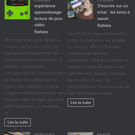
LOISIRS
LOISIRS
expérience
S’inscrire sur un
apprentissage
tchat : les bons à
lecture de jeux
savoir
vidéo
Barbara
Barbara
Les tchats en ligne séduisent à
Alors que beaucoup de gens
la fois les jeunes et les adultes.
croient que les jeux vidéo en
Ce sont en effet de bonnes
ligne peuvent augmenter les
manières de faire des
comportements antisociaux, la
rencontres, voire pour passer le
violence, la perte des
temps. Il existe plusieurs sites
compétences de communication
actuellement, adaptés à toutes
et même des problèmes de
les tranches d’âge, qui
santé, tels l’obésité, certains
permettent non seulement de se
critiques semblent convenir que
faire de nouveaux amis,…
les jeux vidéo en ligne peuvent
Lire la suite
aider les joueurs à améliorer
la…
Lire la suite
SERVICES
SANTÉ