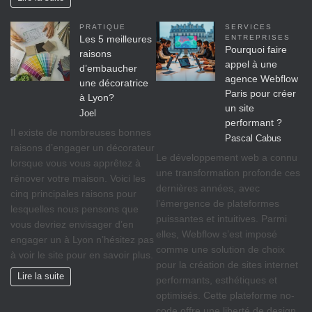
PRATIQUE
SERVICES
Les 5 meilleures
ENTREPRISES
Pourquoi faire
raisons
appel à une
d’embaucher
agence Webflow
une décoratrice
Paris pour créer
à Lyon?
un site
Joel
performant ?
Il existe de nombreuses bonnes
Pascal Cabus
raisons d’engager un décorateur
Le développement web a connu
lorsque vous vous apprêtez à
une transformation profonde ces
rénover votre maison. Voici les
dernières années, avec
cinq principales raisons pour
l’émergence de plateformes
lesquelles nous pensons que
puissantes et intuitives. Parmi
vous devriez envisager d’en
elles, Webflow s’est imposé
engager un à Lyon n’hésitez pas
comme une solution de choix
à voir le site pour en savoir plus.
pour la création de sites internet
Lire la suite
performants, esthétiques et
optimisés. Cette plateforme no-
code offre une liberté de design