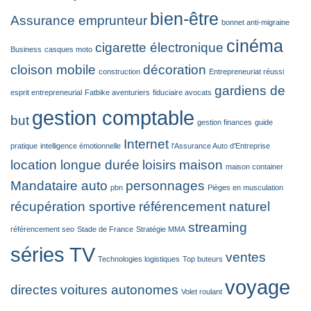
bien-être
Assurance emprunteur
bonnet anti-migraine
cinéma
cigarette électronique
Business
casques moto
cloison mobile
décoration
construction
Entrepreneuriat réussi
gardiens de
esprit entrepreneurial
Fatbike aventuriers
fiduciaire avocats
gestion comptable
but
gestion finances
guide
Internet
pratique
intelligence émotionnelle
l'Assurance Auto d'Entreprise
location longue durée
loisirs
maison
maison container
Mandataire auto
personnages
pbn
Pièges en musculation
récupération sportive
référencement naturel
streaming
référencement seo
Stade de France
Stratégie MMA
séries TV
ventes
Technologies logistiques
Top buteurs
voyage
directes
voitures autonomes
Volet roulant