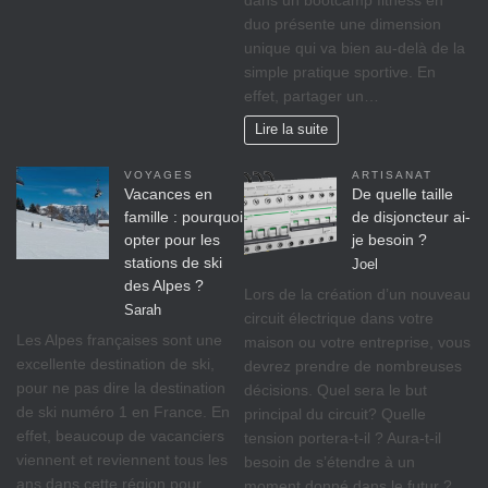
duo présente une dimension
unique qui va bien au-delà de la
simple pratique sportive. En
effet, partager un…
Lire la suite
VOYAGES
ARTISANAT
Vacances en
De quelle taille
famille : pourquoi
de disjoncteur ai-
opter pour les
je besoin ?
stations de ski
Joel
des Alpes ?
Lors de la création d’un nouveau
Sarah
circuit électrique dans votre
Les Alpes françaises sont une
maison ou votre entreprise, vous
excellente destination de ski,
devrez prendre de nombreuses
pour ne pas dire la destination
décisions. Quel sera le but
de ski numéro 1 en France. En
principal du circuit? Quelle
effet, beaucoup de vacanciers
tension portera-t-il ? Aura-t-il
viennent et reviennent tous les
besoin de s’étendre à un
ans dans cette région pour
moment donné dans le futur ?