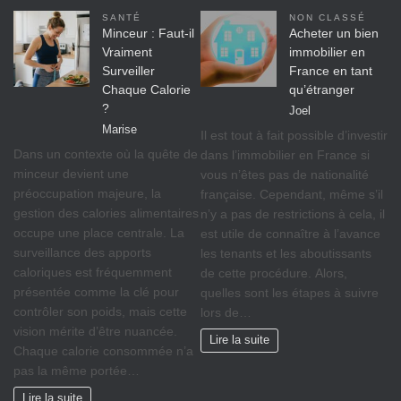
SANTÉ
NON CLASSÉ
Minceur : Faut-il
Acheter un bien
Vraiment
immobilier en
Surveiller
France en tant
Chaque Calorie
qu’étranger
?
Joel
Marise
Il est tout à fait possible d’investir
Dans un contexte où la quête de
dans l’immobilier en France si
minceur devient une
vous n’êtes pas de nationalité
préoccupation majeure, la
française. Cependant, même s’il
gestion des calories alimentaires
n’y a pas de restrictions à cela, il
occupe une place centrale. La
est utile de connaître à l’avance
surveillance des apports
les tenants et les aboutissants
caloriques est fréquemment
de cette procédure. Alors,
présentée comme la clé pour
quelles sont les étapes à suivre
contrôler son poids, mais cette
lors de…
vision mérite d’être nuancée.
Lire la suite
Chaque calorie consommée n’a
pas la même portée…
Lire la suite