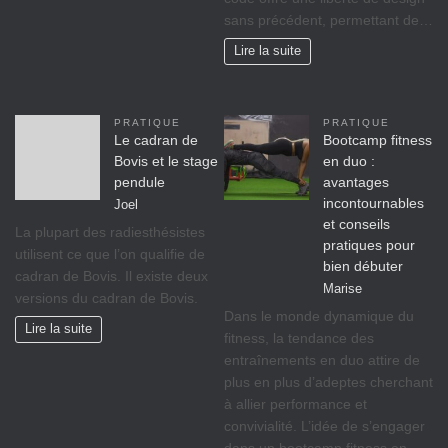
sans précédent, permettant de…
Lire la suite
PRATIQUE
PRATIQUE
Le cadran de
Bootcamp fitness
Bovis et le stage
en duo :
pendule
avantages
incontournables
Joel
et conseils
La plupart des radiesthésistes
pratiques pour
utilisent ce que l’on qualifie de
bien débuter
cadran de Bovis. Il existe deux
Marise
versions du cadran de Bovis.
Dans le monde dynamique du
Lire la suite
fitness, la tendance des
entraînements en duo attire de
plus en plus d’adeptes cherchant
à allier performance et
convivialité. L’idée de s’engager
dans un bootcamp fitness en