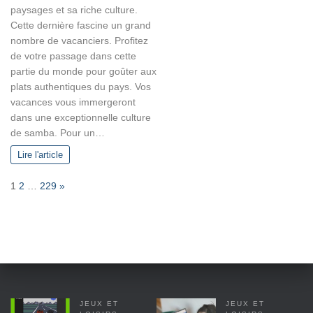
paysages et sa riche culture.
Cette dernière fascine un grand
nombre de vacanciers. Profitez
de votre passage dans cette
partie du monde pour goûter aux
plats authentiques du pays. Vos
vacances vous immergeront
dans une exceptionnelle culture
de samba. Pour un…
Lire l'article
P
N
1
2
…
229
»
a
e
g
x
e
t
:
JEUX ET
JEUX ET