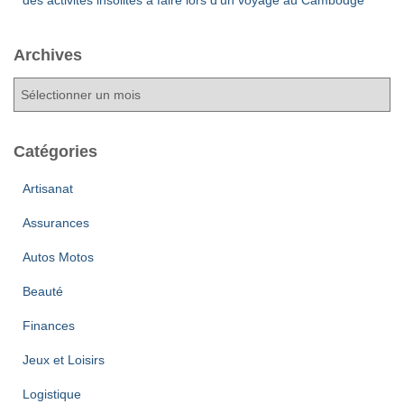
Archives
A
r
c
h
Catégories
i
v
Artisanat
e
Assurances
s
Autos Motos
Beauté
Finances
Jeux et Loisirs
Logistique