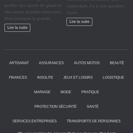
profiter des sports de glisse et
Cependant, il y a une question
des autres activités hivernales.
d’une…
Mais pourquoi la grande…
Lire la suite
Lire la suite
ARTISANAT
ASSURANCES
AUTOS MOTOS
BEAUTÉ
FINANCES
INSOLITE
JEUX ET LOISIRS
LOGISTIQUE
MARIAGE
MODE
PRATIQUE
PROTECTION SÉCURITÉ
SANTÉ
SERVICES ENTREPRISES
TRANSPORTS DE PERSONNES