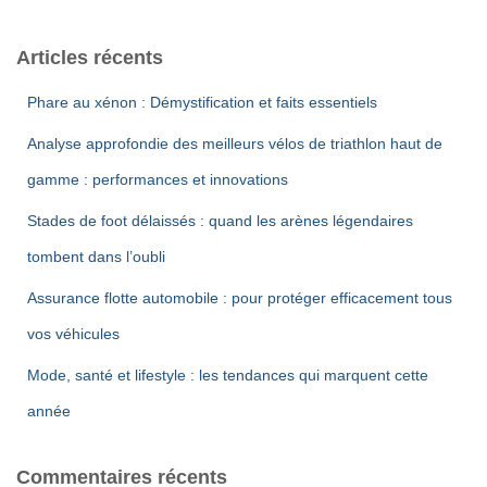
h
e
Articles récents
r
c
Phare au xénon : Démystification et faits essentiels
h
e
Analyse approfondie des meilleurs vélos de triathlon haut de
r
gamme : performances et innovations
:
Stades de foot délaissés : quand les arènes légendaires
tombent dans l’oubli
Assurance flotte automobile : pour protéger efficacement tous
vos véhicules
Mode, santé et lifestyle : les tendances qui marquent cette
année
Commentaires récents