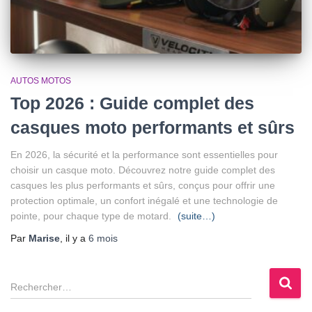
AUTOS MOTOS
Top 2026 : Guide complet des
casques moto performants et sûrs
En 2026, la sécurité et la performance sont essentielles pour
choisir un casque moto. Découvrez notre guide complet des
casques les plus performants et sûrs, conçus pour offrir une
protection optimale, un confort inégalé et une technologie de
pointe, pour chaque type de motard.
(suite…)
Par
Marise
, il y a
6 mois
R
e
c