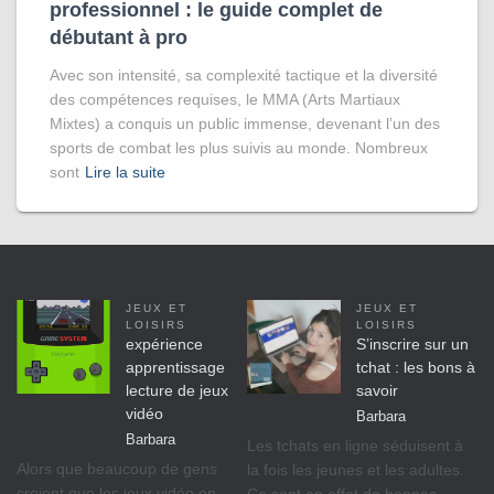
professionnel : le guide complet de
débutant à pro
Avec son intensité, sa complexité tactique et la diversité
des compétences requises, le MMA (Arts Martiaux
Mixtes) a conquis un public immense, devenant l’un des
sports de combat les plus suivis au monde. Nombreux
sont
Lire la suite
JEUX ET
JEUX ET
LOISIRS
LOISIRS
expérience
S’inscrire sur un
apprentissage
tchat : les bons à
lecture de jeux
savoir
vidéo
Barbara
Barbara
Les tchats en ligne séduisent à
Alors que beaucoup de gens
la fois les jeunes et les adultes.
croient que les jeux vidéo en