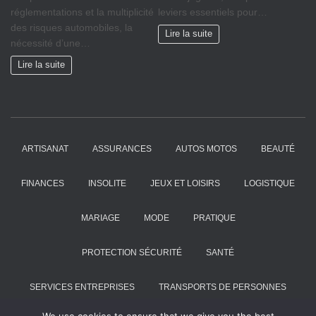
réglementations et la multiplicité
leviers essentiels pour…
des risques automobiles, la
Lire la suite
nécessité d’une…
Lire la suite
ARTISANAT
ASSURANCES
AUTOS MOTOS
BEAUTÉ
FINANCES
INSOLITE
JEUX ET LOISIRS
LOGISTIQUE
MARIAGE
MODE
PRATIQUE
PROTECTION SÉCURITÉ
SANTÉ
SERVICES ENTREPRISES
TRANSPORTS DE PERSONNES