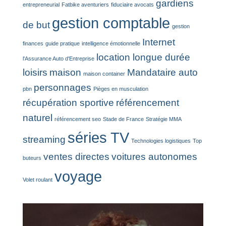
gardiens
entrepreneurial
Fatbike aventuriers
fiduciaire avocats
gestion comptable
de but
gestion
Internet
finances
guide pratique
intelligence émotionnelle
location longue durée
l'Assurance Auto d'Entreprise
loisirs
maison
Mandataire auto
maison container
personnages
pbn
Pièges en musculation
récupération sportive
référencement
naturel
référencement seo
Stade de France
Stratégie MMA
séries TV
streaming
Technologies logistiques
Top
ventes directes
voitures autonomes
buteurs
voyage
Volet roulant