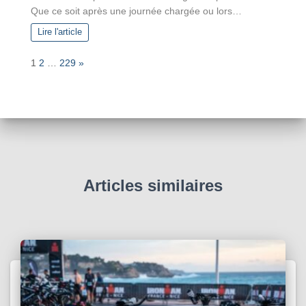
Que ce soit après une journée chargée ou lors…
Lire l'article
P
N
1
2
…
229
»
a
e
g
x
e
t
:
Articles similaires