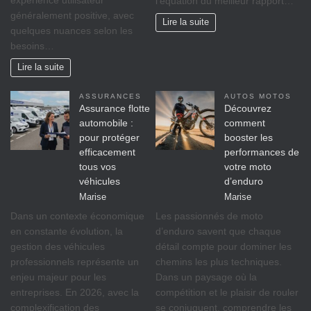
l’équation du meilleur rapport…
généralement positive, avec
Lire la suite
quelques nuances selon les
besoins…
Lire la suite
ASSURANCES
AUTOS MOTOS
Assurance flotte
Découvrez
automobile :
comment
pour protéger
booster les
efficacement
performances de
tous vos
votre moto
véhicules
d’enduro
Marise
Marise
Dans un contexte économique
Les passionnés de moto
en constante évolution, la
d’enduro savent que chaque
gestion des véhicules
détail compte pour dominer les
professionnels représente un
chemins les plus techniques.
enjeu majeur pour les
Dans un paysage où la
entreprises. En 2026, avec la
compétition et le plaisir de rouler
complexification des
se conjuguent, comprendre les