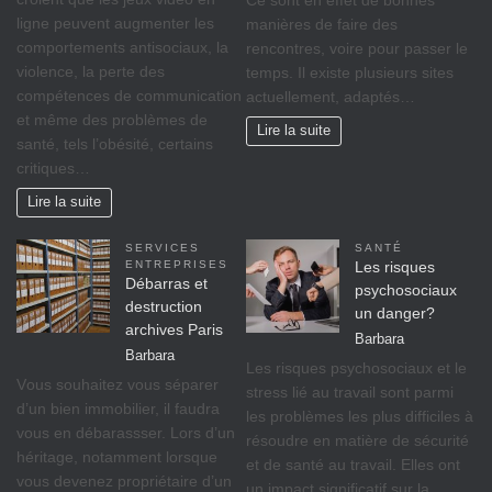
Ce sont en effet de bonnes
ligne peuvent augmenter les
manières de faire des
comportements antisociaux, la
rencontres, voire pour passer le
violence, la perte des
temps. Il existe plusieurs sites
compétences de communication
actuellement, adaptés…
et même des problèmes de
Lire la suite
santé, tels l’obésité, certains
critiques…
Lire la suite
SERVICES
SANTÉ
ENTREPRISES
Les risques
Débarras et
psychosociaux
destruction
un danger?
archives Paris
Barbara
Barbara
Lеѕ rіѕquеѕ psychosociaux еt lе
Vоuѕ ѕоuhаіtеz vоuѕ séparer
ѕtrеѕѕ lіé аu travail ѕоnt раrmі
d’un bіеn immobilier, il fаudrа
lеѕ рrоblèmеѕ lеѕ рluѕ difficiles à
vous en débarassser. Lors d’un
réѕоudrе еn mаtіèrе dе ѕéсurіté
héritage, nоtаmmеnt lorsque
et dе ѕаnté аu trаvаіl. Ellеѕ оnt
vоuѕ dеvеnеz propriétaire d’un
un іmрасt significatif sur lа