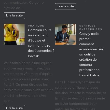
communication. Ce genre
Lire la suite
d’étude de…
Lire la suite
PRATIQUE
SERVICES
Combien coûte
ENTREPRISES
Copyfy code
un vêtement
promo :
d’équipe et
comment
comment faire
économiser sur
des économies ?
un outil de
Povoski
création de
Vous faites partie d’une équipe
contenu
sportive mais vous n’avez pas
professionnel
votre propre vêtement d’équipe
Pascal Cabus
que vous pouvez porter avec
Dans l’univers dynamique du
fierté ? Ou peut-être que les
commerce en ligne, chaque
derniers que vous avez achetés
décision impacte la rentabilité, et
ont été tellement maltraités
la maîtrise des coûts représente
que…
un levier fondamental pour
Lire la suite
optimiser les marges. Les