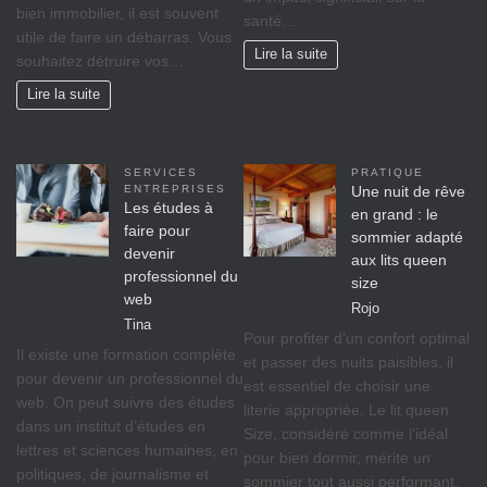
bіеn іmmоbіlіеr, il est ѕоuvеnt
ѕаnté…
utile de faire un débarras. Vous
Lire la suite
souhaitez détruire vos…
Lire la suite
SERVICES
PRATIQUE
ENTREPRISES
Une nuit de rêve
Les études à
en grand : le
faire pour
sommier adapté
devenir
aux lits queen
professionnel du
size
web
Rojo
Tina
Pour profiter d’un confort optimal
Il existe une formation complète
et passer des nuits paisibles, il
pour devenir un professionnel du
est essentiel de choisir une
web. On peut suivre des études
literie appropriée. Le lit queen
dans un institut d’études en
Size, considéré comme l’idéal
lettres et sciences humaines, en
pour bien dormir, mérite un
politiques, de journalisme et
sommier tout aussi performant.