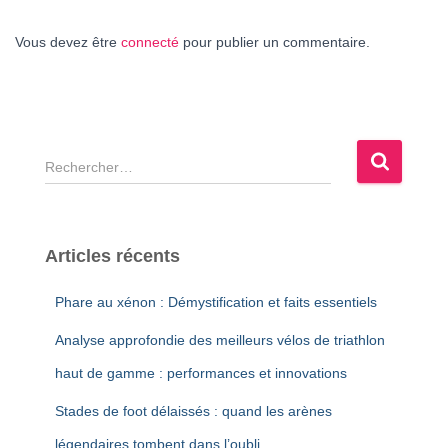
Vous devez être
connecté
pour publier un commentaire.
R
e
c
h
e
Articles récents
r
c
Phare au xénon : Démystification et faits essentiels
h
e
Analyse approfondie des meilleurs vélos de triathlon
r
haut de gamme : performances et innovations
:
Stades de foot délaissés : quand les arènes
légendaires tombent dans l’oubli