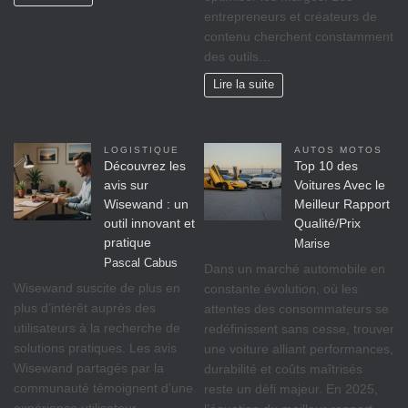
entrepreneurs et créateurs de
contenu cherchent constamment
des outils…
Lire la suite
LOGISTIQUE
AUTOS MOTOS
Découvrez les
Top 10 des
avis sur
Voitures Avec le
Wisewand : un
Meilleur Rapport
outil innovant et
Qualité/Prix
pratique
Marise
Pascal Cabus
Dans un marché automobile en
Wisewand suscite de plus en
constante évolution, où les
plus d’intérêt auprès des
attentes des consommateurs se
utilisateurs à la recherche de
redéfinissent sans cesse, trouver
solutions pratiques. Les avis
une voiture alliant performances,
Wisewand partagés par la
durabilité et coûts maîtrisés
communauté témoignent d’une
reste un défi majeur. En 2025,
expérience utilisateur