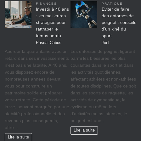
FINANCES
PRATIQUE
Investir à 40 ans
Eviter de faire
: les meilleures
des entorses de
stratégies pour
poignet : conseils
rattraper le
d’un kiné du
temps perdu
sport
Pascal Cabus
Joel
Aborder la quarantaine avec un
Les entorses de poignet figurent
retard dans ses investissements
parmi les blessures les plus
n’est pas une fatalité. À 40 ans,
courantes dans le sport et dans
vous disposez encore de
les activités quotidiennes,
nombreuses années devant
affectant athlètes et non-athlètes
vous pour construire un
de toutes disciplines. Que ce soit
patrimoine solide et préparer
dans les sports de raquette, les
votre retraite. Cette période de
activités de gymnastique, le
la vie, souvent marquée par une
cyclisme ou même lors
stabilité professionnelle et des
d’activités moins intenses, le
revenus plus conséquents,
poignet est une…
offre…
Lire la suite
Lire la suite