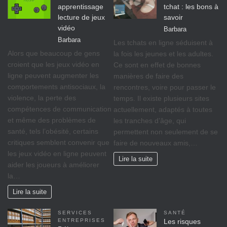
apprentissage
tchat : les bons à
lecture de jeux
savoir
vidéo
Barbara
Barbara
Les tchats en ligne séduisent à
Alors que beaucoup de gens
la fois les jeunes et les adultes.
croient que les jeux vidéo en
Ce sont en effet de bonnes
ligne peuvent augmenter les
manières de faire des
comportements antisociaux, la
rencontres, voire pour passer le
violence, la perte des
temps. Il existe plusieurs sites
compétences de communication
actuellement, adaptés à toutes
et même des problèmes de
les tranches d’âge, qui
santé, tels l’obésité, certains
permettent non seulement de se
critiques semblent convenir que
faire de nouveaux amis,…
les jeux vidéo en ligne peuvent
Lire la suite
aider les joueurs à améliorer
la…
Lire la suite
SERVICES
SANTÉ
ENTREPRISES
Les risques