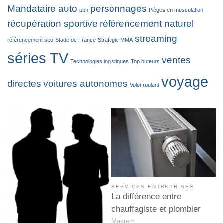
Mandataire auto
personnages
pbn
Pièges en musculation
récupération sportive
référencement naturel
streaming
référencement seo
Stade de France
Stratégie MMA
séries TV
ventes
Technologies logistiques
Top buteurs
voyage
directes
voitures autonomes
Volet roulant
SERVICES ENTREPRISES
La différence entre
chauffagiste et plombier
Makrem