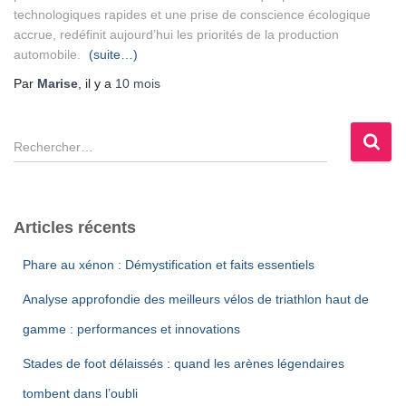
technologiques rapides et une prise de conscience écologique
accrue, redéfinit aujourd’hui les priorités de la production
automobile.
(suite…)
Par
Marise
, il y a
10 mois
R
e
c
h
e
Articles récents
r
c
Phare au xénon : Démystification et faits essentiels
h
e
Analyse approfondie des meilleurs vélos de triathlon haut de
r
gamme : performances et innovations
:
Stades de foot délaissés : quand les arènes légendaires
tombent dans l’oubli