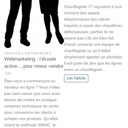
Chauffagiste 77 reçoivent à tout
moment des appels
téléphoniques des clients
inquiets à cause des chaudières
défectueuses, parfois ils ne
savent pas s’ils ont bien fait
d’avoir contacté une équipe de
chauffagiste ou qu’il fallait
SERVICES ENTREPRISES
simplement appeler un plombier.
Webmarketing : l’écoute
Il est juste de dire que les lignes
active….pour mieux vendre
entre un chauffagiste…
Joel
Lire l'article
Êtes-vous e-commerçant ou
vendeur en ligne ? Vous n’êtes
pas sans savoir que vous avez
besoin de mettre en pratique
certaines techniques de vente
pour convaincre les clients à
acheter vos produits. Qu’elles
soient la méthode SIMAC, le