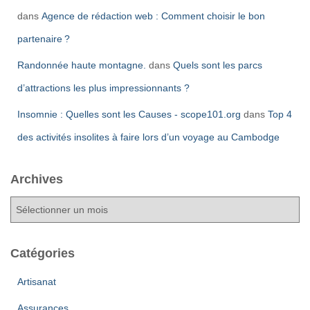
dans
Agence de rédaction web : Comment choisir le bon
partenaire ?
Randonnée haute montagne.
dans
Quels sont les parcs
d’attractions les plus impressionnants ?
Insomnie : Quelles sont les Causes - scope101.org
dans
Top 4
des activités insolites à faire lors d’un voyage au Cambodge
Archives
A
r
c
h
Catégories
i
v
Artisanat
e
Assurances
s