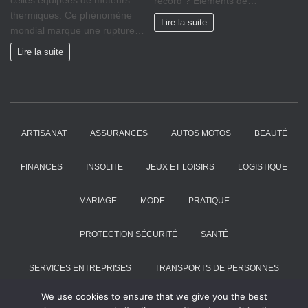
celles équipées de moteurs
record ? Eléments de…
thermiques. Ce phénomène
Lire la suite
mondial marque une rupture…
Lire la suite
ARTISANAT
ASSURANCES
AUTOS MOTOS
BEAUTÉ
FINANCES
INSOLITE
JEUX ET LOISIRS
LOGISTIQUE
MARIAGE
MODE
PRATIQUE
PROTECTION SÉCURITÉ
SANTÉ
SERVICES ENTREPRISES
TRANSPORTS DE PERSONNES
We use cookies to ensure that we give you the best
VOYAGES