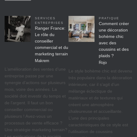
SERVICES
PRATIQUE
ENTREPRISES
Comment créer
Ranger France:
une décoration
Le rôle du
bohème chic
conseiller
avec des
commercial et du
coussins et des
marketing terrain
plaids ?
Makrem
Rojo
L’amélioration des ventes d’une
Le style bohème chic est devenu
entreprise passe par une
très populaire dans la décoration
synergie d’actions sur plusieurs
intérieure, car il s’agit d’un
mois, voire des années. La
mélange éclectique de
société doit investir du temps et
matériaux et de textures qui
de l’argent. Il faut un bon
créent une atmosphère
conseiller commercial ou
chaleureuse et accueillante.
plusieurs ! Avez-vous un
L’une des principales
processus de vente efficace ?
caractéristiques de ce style est
Une stratégie marketing terrain?
l’utilisation de coussins
Les explications de la société…