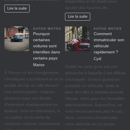
dépareillés et de plaids pour
ajouter des touches de…
Lire la suite
Lire la suite
AUTOS MOTOS
AUTOS MOTOS
Pourquoi
Comment
certaines
immatriculer son
voitures sont
véhicule
interdites dans
rapidement ?
certains pays
Cyril
Marise
Etablir sa carte grise est une
À l’heure où les changements
démarche à laquelle il est difficile
climatiques s’accélèrent et où la
d’échapper. Surtout quand on
qualité de l’air en ville devient
possède un véhicule. Jadis la
une préoccupation majeure,
peur des files d’attentes pouvait
plusieurs pays ont décidé
rébuter. Idem pour les formalités
d’intervenir drastiquement en
administratives. Aujourd’hui, ce
limitant, voire en interdisant, la
n’est heureusement plus le cas.
circulation ou la vente de
Alors, comment immatriculer
certaines voitures, notamment
votre véhicule en un temps