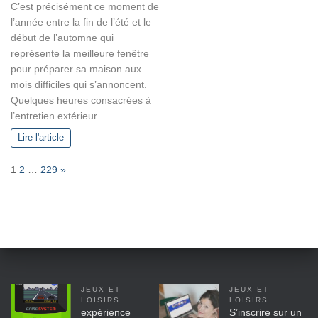
C’est précisément ce moment de
l’année entre la fin de l’été et le
début de l’automne qui
représente la meilleure fenêtre
pour préparer sa maison aux
mois difficiles qui s’annoncent.
Quelques heures consacrées à
l’entretien extérieur…
Lire l'article
P
N
1
2
…
229
»
a
e
g
x
e
t
:
JEUX ET
JEUX ET
LOISIRS
LOISIRS
expérience
S’inscrire sur un