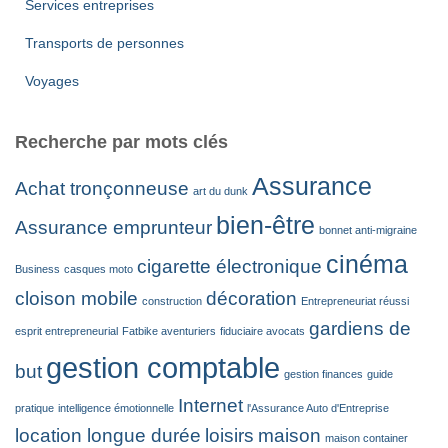
Services entreprises
Transports de personnes
Voyages
Recherche par mots clés
Assurance
Achat tronçonneuse
art du dunk
bien-être
Assurance emprunteur
bonnet anti-migraine
cinéma
cigarette électronique
Business
casques moto
cloison mobile
décoration
construction
Entrepreneuriat réussi
gardiens de
esprit entrepreneurial
Fatbike aventuriers
fiduciaire avocats
gestion comptable
but
gestion finances
guide
Internet
pratique
intelligence émotionnelle
l'Assurance Auto d'Entreprise
location longue durée
loisirs
maison
maison container