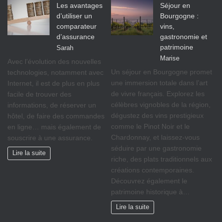
Les avantages
Séjour en
d’utiliser un
Bourgogne :
comparateur
vins,
d’assurance
gastronomie et
patrimoine
Sarah
Marise
Avec l’évolution des nouvelles
Un séjour en Bourgogne promet
technologies, notamment avec
une immersion totale dans l’art
Internet, il est de plus en plus
de vivre français. Explorez les
facile de trouver des
célèbres vignobles de la région,
informations, de réserver un
dégustez des vins prestigieux
hôtel, de faire des commandes
comme le Pinot Noir et le
en ligne… mais également de
Chardonnay, et laissez-vous
souscrire à une assurance.
séduire par une gastronomie
Lire la suite
riche, des plats traditionnels aux
créations contemporaines.
Découvrez également le
patrimoine historique à…
Lire la suite