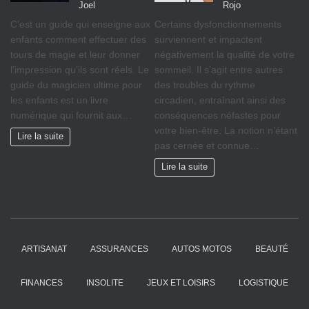
Joel
Rojo
C’est un guide qui enseigne aux
Certains dysfonctionnements
enfants comment effectuer des
surviennent et impactent
tours de magie et leur donner
négativement la qualité de votre
l’impression qu’ils sont réels. Le
sommeil. Il s’agit entre autres
guide du magicien ultime pour
des troubles du rythme
les enfants est un livre
circadien, entraînant ainsi des
numérique qui fournit aux…
conséquences néfastes pour
votre bien-être. La notion n’étant
Lire la suite
pas cernée et connue…
Lire la suite
ARTISANAT
ASSURANCES
AUTOS MOTOS
BEAUTÉ
FINANCES
INSOLITE
JEUX ET LOISIRS
LOGISTIQUE