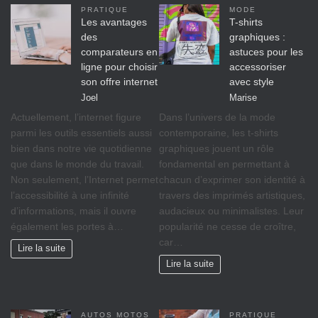
PRATIQUE
MODE
Les avantages
T-shirts
des
graphiques :
comparateurs en
astuces pour les
ligne pour choisir
accessoriser
son offre internet
avec style
Joel
Marise
Actuellement, l’internet figure
Dans l’univers de la mode
parmi les outils essentiels aussi
contemporaine, les t-shirts
bien dans notre vie quotidienne
graphiques jouent un rôle
que dans le monde du travail.
fondamental en permettant à
Non seulement, l’Internet permet
chacun d’exprimer son identité à
l’accessibilité à une infinité
travers des imprimés artistiques,
d’informations, mais il ouvre
audacieux ou minimalistes. Leur
également les portes à…
popularité ne cesse de croître,
car…
Lire la suite
Lire la suite
AUTOS MOTOS
PRATIQUE