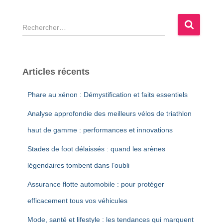
R
e
c
h
e
Articles récents
r
c
Phare au xénon : Démystification et faits essentiels
h
e
Analyse approfondie des meilleurs vélos de triathlon
r
haut de gamme : performances et innovations
:
Stades de foot délaissés : quand les arènes
légendaires tombent dans l’oubli
Assurance flotte automobile : pour protéger
efficacement tous vos véhicules
Mode, santé et lifestyle : les tendances qui marquent