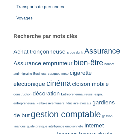
Transports de personnes
Voyages
Recherche par mots clés
Assurance
Achat tronçonneuse
art du dunk
bien-être
Assurance emprunteur
bonnet
cigarette
anti-migraine
Business
casques moto
cinéma
électronique
cloison mobile
décoration
construction
Entrepreneuriat réussi
esprit
gardiens
entrepreneurial
Fatbike aventuriers
fiduciaire avocats
gestion comptable
de but
gestion
Internet
finances
guide pratique
intelligence émotionnelle