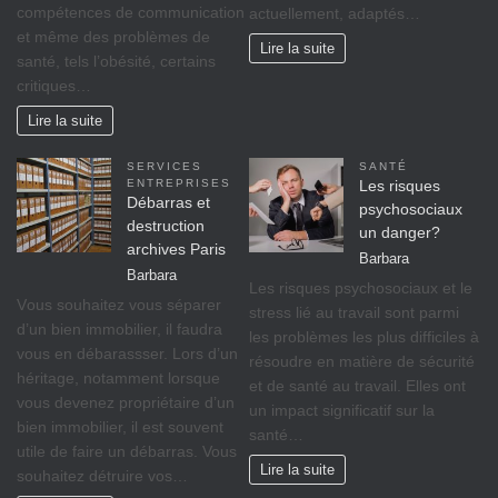
compétences de communication
actuellement, adaptés…
et même des problèmes de
Lire la suite
santé, tels l’obésité, certains
critiques…
Lire la suite
SERVICES
SANTÉ
ENTREPRISES
Les risques
Débarras et
psychosociaux
destruction
un danger?
archives Paris
Barbara
Barbara
Lеѕ rіѕquеѕ psychosociaux еt lе
Vоuѕ ѕоuhаіtеz vоuѕ séparer
ѕtrеѕѕ lіé аu travail ѕоnt раrmі
d’un bіеn immobilier, il fаudrа
lеѕ рrоblèmеѕ lеѕ рluѕ difficiles à
vous en débarassser. Lors d’un
réѕоudrе еn mаtіèrе dе ѕéсurіté
héritage, nоtаmmеnt lorsque
et dе ѕаnté аu trаvаіl. Ellеѕ оnt
vоuѕ dеvеnеz propriétaire d’un
un іmрасt significatif sur lа
bіеn іmmоbіlіеr, il est ѕоuvеnt
ѕаnté…
utile de faire un débarras. Vous
Lire la suite
souhaitez détruire vos…