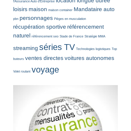
location longue durée
l'Assurance Auto d'Entreprise
loisirs
maison
Mandataire auto
maison container
personnages
pbn
Pièges en musculation
récupération sportive
référencement
naturel
référencement seo
Stade de France
Stratégie MMA
séries TV
streaming
Technologies logistiques
Top
ventes directes
voitures autonomes
buteurs
voyage
Volet roulant