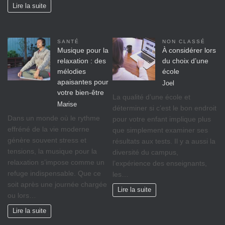
Lire la suite
SANTÉ
NON CLASSÉ
Musique pour la
À considérer lors
relaxation : des
du choix d’une
mélodies
école
apaisantes pour
Joel
votre bien-être
La qualité d’une école et
Marise
déterminer si c’est le bon endroit
Dans un monde où le rythme
pour votre enfant implique plus
effréné de la vie moderne
que simplement examiner ses
génère souvent stress et
résultats aux tests. Il y a aussi la
tensions, la musique pour la
diversité du campus,
relaxation s’impose comme un
l’expérience des enseignants,
refuge indispensable. Que ce
les…
soit après une journée chargée
Lire la suite
ou lors…
Lire la suite