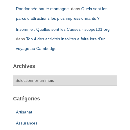
Randonnée haute montagne.
dans
Quels sont les
parcs d’attractions les plus impressionnants ?
Insomnie : Quelles sont les Causes - scope101.org
dans
Top 4 des activités insolites à faire lors d’un
voyage au Cambodge
Archives
A
r
c
h
Catégories
i
v
Artisanat
e
s
Assurances