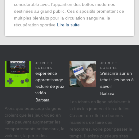
considérable avec l’apparition des bottes modernes
destinées au grand public. Ces dispositifs promettent de
multiples bienfaits pour la circulation sanguine, la
récupération sportive
Lire la suite
JEUX ET
JEUX ET
LOISIRS
LOISIRS
expérience
S’inscrire sur un
apprentissage
tchat : les bons à
lecture de jeux
savoir
vidéo
Barbara
Barbara
Les tchats en ligne séduisent à
Alors que beaucoup de gens
la fois les jeunes et les adultes.
croient que les jeux vidéo en
Ce sont en effet de bonnes
ligne peuvent augmenter les
manières de faire des
comportements antisociaux, la
rencontres, voire pour passer le
violence, la perte des
temps. Il existe plusieurs sites