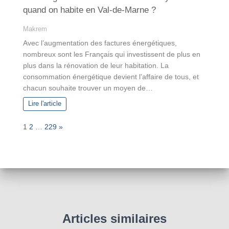
quand on habite en Val-de-Marne ?
Makrem
Avec l’augmentation des factures énergétiques,
nombreux sont les Français qui investissent de plus en
plus dans la rénovation de leur habitation. La
consommation énergétique devient l’affaire de tous, et
chacun souhaite trouver un moyen de…
Lire l'article
P
N
1
2
…
229
»
a
e
g
x
e
t
:
Articles similaires