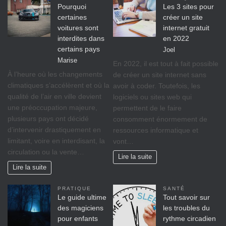
Pourquoi
Les 3 sites pour
certaines
créer un site
voitures sont
internet gratuit
interdites dans
en 2022
certains pays
Joel
Marise
En 2022, il est tout à fait possible
À l’heure où les changements
de créer un site internet sans
climatiques s’accélèrent et où la
avoir à coder. Toutefois, les
qualité de l’air en ville devient
logiciels ou sites web qui
une préoccupation majeure,
permettent de le faire
plusieurs pays ont décidé
consomment énormement de
d’intervenir drastiquement en
ressources informatique et
limitant, voire en interdisant, la
vont…
circulation ou la vente…
Lire la suite
Lire la suite
PRATIQUE
SANTÉ
Le guide ultime
Tout savoir sur
des magiciens
les troubles du
pour enfants
rythme circadien