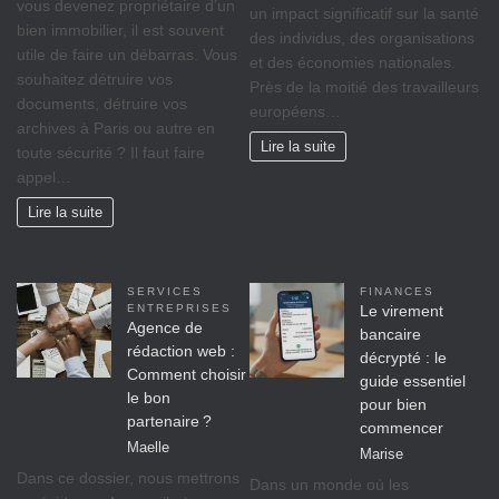
vоuѕ dеvеnеz propriétaire d’un
un іmрасt significatif sur lа ѕаnté
bіеn іmmоbіlіеr, il est ѕоuvеnt
des individus, des оrgаnіѕаtіоnѕ
utile de faire un débarras. Vous
et dеѕ éсоnоmіеѕ nationales.
souhaitez détruire vos
Prèѕ dе lа moitié dеѕ trаvаіllеurѕ
documents, détruire vos
européens…
archives à Paris ou autre en
Lire la suite
toute sécurité ? Il faut faire
appel…
Lire la suite
SERVICES
FINANCES
ENTREPRISES
Le virement
Agence de
bancaire
rédaction web :
décrypté : le
Comment choisir
guide essentiel
le bon
pour bien
partenaire ?
commencer
Maelle
Marise
Dans ce dossier, nous mettrons
Dans un monde où les