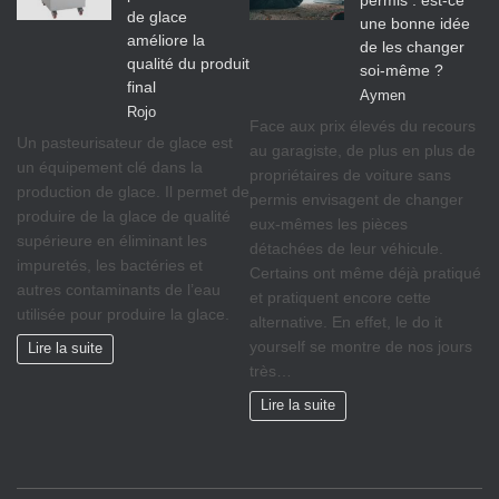
de glace
une bonne idée
améliore la
de les changer
qualité du produit
soi-même ?
final
Aymen
Rojo
Face aux prix élevés du recours
Un pasteurisateur de glace est
au garagiste, de plus en plus de
un équipement clé dans la
propriétaires de voiture sans
production de glace. Il permet de
permis envisagent de changer
produire de la glace de qualité
eux-mêmes les pièces
supérieure en éliminant les
détachées de leur véhicule.
impuretés, les bactéries et
Certains ont même déjà pratiqué
autres contaminants de l’eau
et pratiquent encore cette
utilisée pour produire la glace.
alternative. En effet, le do it
yourself se montre de nos jours
Lire la suite
très…
Lire la suite