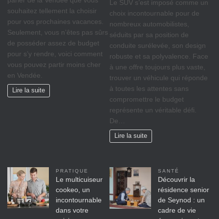
Le SUV s’est imposé comme un
souhaitez tellement la choisir
choix incontournable pour de
pour vos prochaines vacances.
nombreux automobilistes,
Seulement, vous n’êtes pas sûrs
séduits par sa position de
de posséder assez de budget
conduite surélevée, son design
pour s’y rendre, voici comment
robuste et sa polyvalence. Face
vous pouvez partir moins cher
à une offre toujours plus vaste,
en Vendée.
trouver un véhicule qui réponde
à toutes les attentes sans
Lire la suite
compromettre le budget
représente un véritable défi.
De…
Lire la suite
PRATIQUE
SANTÉ
Le multicuiseur
Découvrir la
cookeo, un
résidence senior
incontournable
de Seynod : un
dans votre
cadre de vie