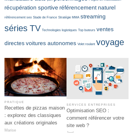
récupération sportive
référencement naturel
streaming
référencement seo
Stade de France
Stratégie MMA
séries TV
ventes
Technologies logistiques
Top buteurs
voyage
directes
voitures autonomes
Volet roulant
PRATIQUE
SERVICES ENTREPRISES
Recettes de pizzas maison
Optimisation SEO :
: explorez des classiques
comment référencer votre
aux créations originales
site web ?
Marise
Joel