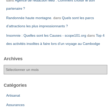
dans
Agence de rédaction web : Comment choisir le bon
partenaire ?
Randonnée haute montagne.
dans
Quels sont les parcs
d’attractions les plus impressionnants ?
Insomnie : Quelles sont les Causes - scope101.org
dans
Top 4
des activités insolites à faire lors d’un voyage au Cambodge
Archives
A
r
c
h
Catégories
i
v
Artisanat
e
Assurances
s