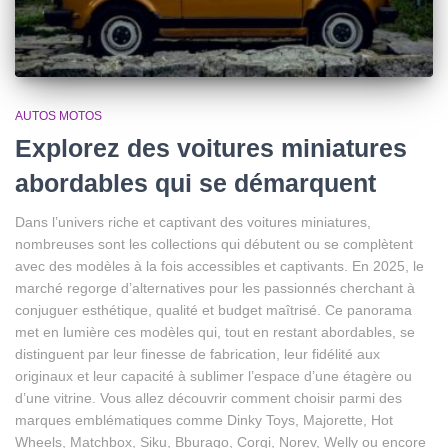
AUTOS MOTOS
Explorez des voitures miniatures
abordables qui se démarquent
Dans l’univers riche et captivant des voitures miniatures,
nombreuses sont les collections qui débutent ou se complètent
avec des modèles à la fois accessibles et captivants. En 2025, le
marché regorge d’alternatives pour les passionnés cherchant à
conjuguer esthétique, qualité et budget maîtrisé. Ce panorama
met en lumière ces modèles qui, tout en restant abordables, se
distinguent par leur finesse de fabrication, leur fidélité aux
originaux et leur capacité à sublimer l’espace d’une étagère ou
d’une vitrine. Vous allez découvrir comment choisir parmi des
marques emblématiques comme Dinky Toys, Majorette, Hot
Wheels, Matchbox, Siku, Bburago, Corgi, Norev, Welly ou encore