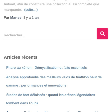
Autoart, afin de construire une collection aussi complète que
marquante.
(suite…)
Par
Marise
, il y a
1 an
R
e
c
h
e
Articles récents
r
c
Phare au xénon : Démystification et faits essentiels
h
e
Analyse approfondie des meilleurs vélos de triathlon haut de
r
gamme : performances et innovations
:
Stades de foot délaissés : quand les arènes légendaires
tombent dans l’oubli