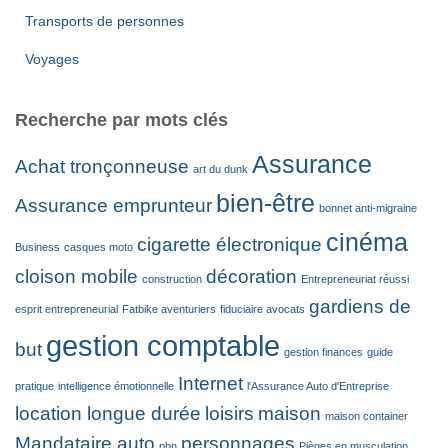
Transports de personnes
Voyages
Recherche par mots clés
Assurance
Achat tronçonneuse
art du dunk
bien-être
Assurance emprunteur
bonnet anti-migraine
cinéma
cigarette électronique
Business
casques moto
cloison mobile
décoration
construction
Entrepreneuriat réussi
gardiens de
esprit entrepreneurial
Fatbike aventuriers
fiduciaire avocats
gestion comptable
but
gestion finances
guide
Internet
pratique
intelligence émotionnelle
l'Assurance Auto d'Entreprise
location longue durée
loisirs
maison
maison container
Mandataire auto
personnages
pbn
Pièges en musculation