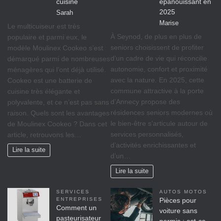
cuisine
épanouissant en
2025
Sarah
Marise
Le multicuiseur est très
À Seynod, de plus en plus de
populaire et parmi eux, le
seniors choisissent de profiter
modèle Moulinex Cookeo s’est
d’un cadre de vie qui réconcilie
démarqué parmi de nombreuses
autonomie, confort et proximité
ménagères qui l’ont déjà utilisé.
avec la nature. En 2025, cette
Cookeo est une batterie de
commune attractive à la porte
cuisine très élégante et
d’Annecy propose des
polyvalente, et ce n’est pas sans
résidences seniors modernes où
raison. Quels sont les avantages
le bien-être s’articule autour de
de Moulinex Cookeo ? Dans cet
services personnalisés,
article, retrouvons les…
d’activités enrichissantes et
Lire la suite
d’un…
Lire la suite
SERVICES
AUTOS MOTOS
ENTREPRISES
Pièces pour
Comment un
voiture sans
pasteurisateur
permis : est-ce