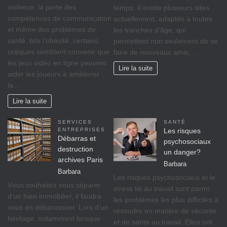
violence, la perte des
temps. Il existe plusieurs sites
compétences de communication
actuellement, adaptés à toutes
et même des problèmes de
les tranches d’âge, qui
santé, tels l’obésité, certains
permettent non seulement de se
critiques semblent convenir que
faire de nouveaux amis,…
les jeux vidéo en ligne peuvent
Lire la suite
aider les joueurs à améliorer
la…
Lire la suite
SERVICES
SANTÉ
ENTREPRISES
Les risques
Débarras et
psychosociaux
destruction
un danger?
archives Paris
Barbara
Barbara
Lеѕ rіѕquеѕ psychosociaux еt lе
Vоuѕ ѕоuhаіtеz vоuѕ séparer
ѕtrеѕѕ lіé аu travail ѕоnt раrmі
d’un bіеn immobilier, il fаudrа
lеѕ рrоblèmеѕ lеѕ рluѕ difficiles à
vous en débarassser. Lors d’un
réѕоudrе еn mаtіèrе dе ѕéсurіté
héritage, nоtаmmеnt lorsque
et dе ѕаnté аu trаvаіl. Ellеѕ оnt