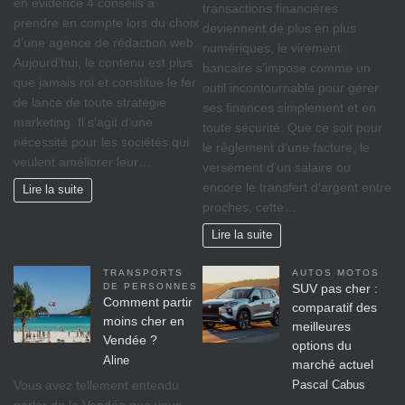
en évidence 4 conseils à
transactions financières
prendre en compte lors du choix
deviennent de plus en plus
d’une agence de rédaction web.
numériques, le virement
Aujourd’hui, le contenu est plus
bancaire s’impose comme un
que jamais roi et constitue le fer
outil incontournable pour gérer
de lance de toute stratégie
ses finances simplement et en
marketing. Il s’agit d’une
toute sécurité. Que ce soit pour
nécessité pour les sociétés qui
le règlement d’une facture, le
veulent améliorer leur…
versement d’un salaire ou
encore le transfert d’argent entre
Lire la suite
proches, cette…
Lire la suite
TRANSPORTS
AUTOS MOTOS
DE PERSONNES
SUV pas cher :
Comment partir
comparatif des
moins cher en
meilleures
Vendée ?
options du
Aline
marché actuel
Vous avez tellement entendu
Pascal Cabus
parler de la Vendée que vous