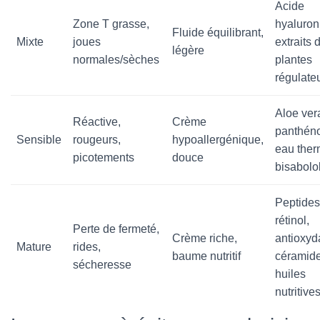
Acide
Zone T grasse,
hyaluron
Fluide équilibrant,
Mixte
joues
extraits 
légère
normales/sèches
plantes
régulate
Aloe ver
Réactive,
Crème
panthéno
Sensible
rougeurs,
hypoallergénique,
eau ther
picotements
douce
bisabolo
Peptides
rétinol,
Perte de fermeté,
Crème riche,
antioxyd
Mature
rides,
baume nutritif
céramide
sécheresse
huiles
nutritive