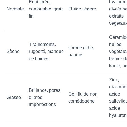
Équilibrée,
hyaluron
Normale
confortable, grain
Fluide, légère
glycérine
fin
extraits
végétau
Céramid
Tiraillements,
huiles
Crème riche,
Sèche
rugosité, manque
végétale
baume
de lipides
beurre d
karité, u
Zinc,
niacinam
Brillance, pores
Gel, fluide non
acide
Grasse
dilatés,
comédogène
salicyliq
imperfections
acide
hyaluron