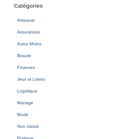
h
Catégories
i
v
Artisanat
e
s
Assurances
Autos Motos
Beauté
Finances
Jeux et Loisirs
Logistique
Mariage
Mode
Non classé
Pratique