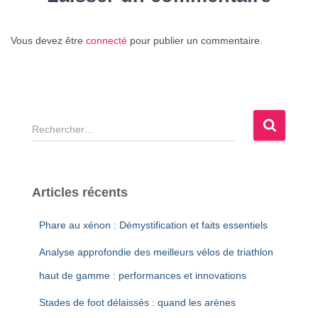
Vous devez être
connecté
pour publier un commentaire.
R
e
c
h
e
Articles récents
r
c
Phare au xénon : Démystification et faits essentiels
h
e
Analyse approfondie des meilleurs vélos de triathlon
r
haut de gamme : performances et innovations
:
Stades de foot délaissés : quand les arènes