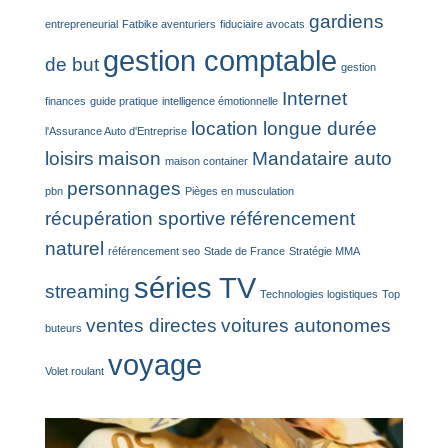
gardiens
entrepreneurial
Fatbike aventuriers
fiduciaire avocats
gestion comptable
de but
gestion
Internet
finances
guide pratique
intelligence émotionnelle
location longue durée
l'Assurance Auto d'Entreprise
loisirs
maison
Mandataire auto
maison container
personnages
pbn
Pièges en musculation
récupération sportive
référencement
naturel
référencement seo
Stade de France
Stratégie MMA
séries TV
streaming
Technologies logistiques
Top
ventes directes
voitures autonomes
buteurs
voyage
Volet roulant