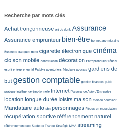
Recherche par mots clés
Assurance
Achat tronçonneuse
art du dunk
bien-être
Assurance emprunteur
bonnet anti-migraine
cinéma
cigarette électronique
Business
casques moto
cloison mobile
décoration
construction
Entrepreneuriat réussi
gardiens de
esprit entrepreneurial
Fatbike aventuriers
fiduciaire avocats
gestion comptable
but
gestion finances
guide
Internet
pratique
intelligence émotionnelle
l'Assurance Auto d'Entreprise
location longue durée
loisirs
maison
maison container
Mandataire auto
personnages
pbn
Pièges en musculation
récupération sportive
référencement naturel
streaming
référencement seo
Stade de France
Stratégie MMA