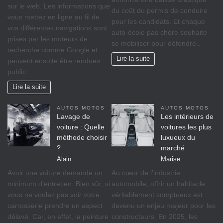
sur le web. Les informations que
du coût du permis de conduire
vous mettez en ligne au fil de
pour les candidats. Et chaque
vos différentes navigations sont
auto-école pas chère souhaite
prises par les moteurs de
se mobiliser pour défendre…
recherche comme Google et
Lire la suite
peuvent ensuite être rendues
public.
Lire la suite
AUTOS MOTOS
AUTOS MOTOS
Lavage de
Les intérieurs de
voiture : Quelle
voitures les plus
méthode choisir
luxueux du
?
marché
Alain
Marise
Avoir une voiture demande un
Au cœur de l’industrie
minimum d’entretien. Bien sûr, si
automobile, offrir un habitacle
vous ne voulez pas voir votre
véritablement somptueux est
carrosserie prendre un aspect
devenu un enjeu majeur pour les
délavé. Car, en effet, la peinture
constructeurs. En 2025, les