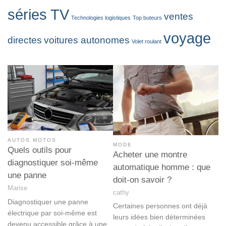
séries TV
ventes
Technologies logistiques
Top buteurs
voyage
directes
voitures autonomes
Volet roulant
AUTOS MOTOS
MODE
Quels outils pour
Acheter une montre
diagnostiquer soi-même
automatique homme : que
une panne
doit-on savoir ?
Marise
cathy
Diagnostiquer une panne
Certaines personnes ont déjà
électrique par soi-même est
leurs idées bien déterminées
devenu accessible grâce à une