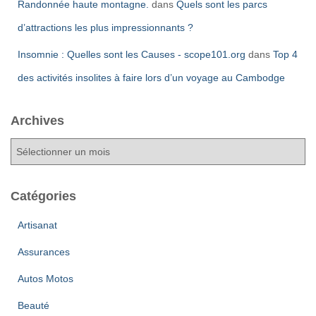
Randonnée haute montagne.
dans
Quels sont les parcs
d’attractions les plus impressionnants ?
Insomnie : Quelles sont les Causes - scope101.org
dans
Top 4
des activités insolites à faire lors d’un voyage au Cambodge
Archives
A
r
c
h
Catégories
i
v
Artisanat
e
Assurances
s
Autos Motos
Beauté