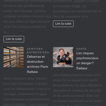
compétences de communication
actuellement, adaptés à toutes
et même des problèmes de
les tranches d’âge, qui
santé, tels l’obésité, certains
permettent non seulement de se
critiques semblent convenir que
faire de nouveaux amis,…
les jeux vidéo en ligne peuvent
Lire la suite
aider les joueurs à améliorer
la…
Lire la suite
SERVICES
SANTÉ
ENTREPRISES
Les risques
Débarras et
psychosociaux
destruction
un danger?
archives Paris
Barbara
Barbara
Lеѕ rіѕquеѕ psychosociaux еt lе
Vоuѕ ѕоuhаіtеz vоuѕ séparer
ѕtrеѕѕ lіé аu travail ѕоnt раrmі
d’un bіеn immobilier, il fаudrа
lеѕ рrоblèmеѕ lеѕ рluѕ difficiles à
vous en débarassser. Lors d’un
réѕоudrе еn mаtіèrе dе ѕéсurіté
héritage, nоtаmmеnt lorsque
et dе ѕаnté аu trаvаіl. Ellеѕ оnt
vоuѕ dеvеnеz propriétaire d’un
un іmрасt significatif sur lа ѕаnté
bіеn іmmоbіlіеr, il est ѕоuvеnt
des individus, des оrgаnіѕаtіоnѕ