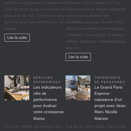
subit des agressions absolument
intérieurs des voitures de luxe
tous les jours dues à la météo et
transcendent la simple notion de
polluants de l’air. C’est pour cela
confort pour devenir de
qu’il est important d’effectuer un
véritables espaces de bien-être,
lavage…
alliant innovation technologique,
matériaux d’exception et design
Lire la suite
raffiné. Marques emblématiques
comme…
Lire la suite
SERVICES
TRANSPORTS
ENTREPRISES
DE PERSONNES
Les indicateurs
Le Grand Paris
clés de
Express :
performance
naissance d’un
pour évaluer
projet avec Jean-
votre croissance
Marc Nicolle
Marise
Makrem
Dans le monde dynamique des
A la fin du XIXè siècle, Paris était