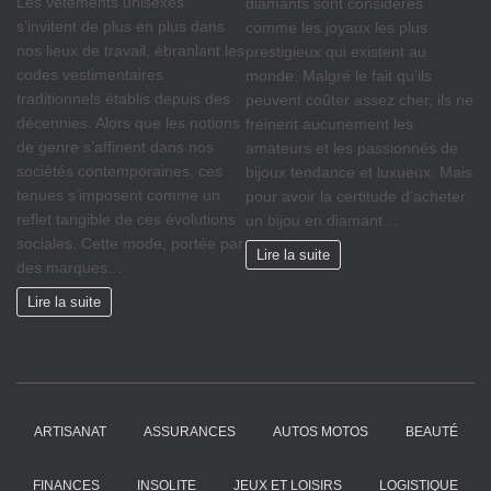
Les vêtements unisexes
diamants sont considérés
s’invitent de plus en plus dans
comme les joyaux les plus
nos lieux de travail, ébranlant les
prestigieux qui existent au
codes vestimentaires
monde. Malgré le fait qu’ils
traditionnels établis depuis des
peuvent coûter assez cher, ils ne
décennies. Alors que les notions
freinent aucunement les
de genre s’affinent dans nos
amateurs et les passionnés de
sociétés contemporaines, ces
bijoux tendance et luxueux. Mais
tenues s’imposent comme un
pour avoir la certitude d’acheter
reflet tangible de ces évolutions
un bijou en diamant…
sociales. Cette mode, portée par
Lire la suite
des marques…
Lire la suite
ARTISANAT
ASSURANCES
AUTOS MOTOS
BEAUTÉ
FINANCES
INSOLITE
JEUX ET LOISIRS
LOGISTIQUE