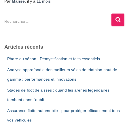
Par
Marise
, il y a
11 mois
R
e
c
h
e
Articles récents
r
c
Phare au xénon : Démystification et faits essentiels
h
e
Analyse approfondie des meilleurs vélos de triathlon haut de
r
gamme : performances et innovations
:
Stades de foot délaissés : quand les arènes légendaires
tombent dans l’oubli
Assurance flotte automobile : pour protéger efficacement tous
vos véhicules