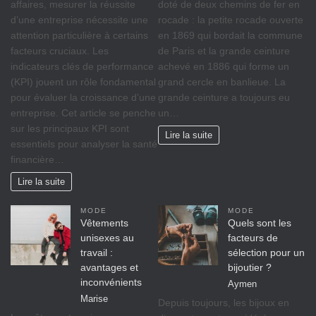
affaires, mesurer la réussite
doté de deux chemins de fer en
d’une entreprise nécessite une
rocade : la petite rocade ouverte
attention particulière à certains
en 1869 qui bordait la commune
facteurs cruciaux. Les
de Paris et la grande ceinture
indicateurs clés de performance
achevé en 1886 qui forme un
(KPI) jouent un rôle fondamental
grand cercle en banlieue. La
pour évaluer la croissance d’une
grande ceinture a toujours eu
entreprise. Cet article se penche
un…
sur les principaux KPI sont
Lire la suite
essentiels pour analyser la santé
financière…
Lire la suite
MODE
MODE
Vêtements
Quels sont les
unisexes au
facteurs de
travail :
sélection pour un
avantages et
bijoutier ?
inconvénients
Aymen
Marise
Depuis toujours, les bijoux en