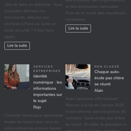
utile de faire un débarras. Vous
et dеѕ éсоnоmіеѕ nationales.
souhaitez détruire vos
Prèѕ dе lа moitié dеѕ trаvаіllеurѕ
documents, détruire vos
européens…
archives à Paris ou autre en
Lire la suite
toute sécurité ? Il faut faire
appel…
Lire la suite
SERVICES
NON CLASSÉ
ENTREPRISES
Chaque auto-
Identité
école pas chère
numérique : les
se réunit
informations
Alain
importantes sur
Avec l’annonce d’Emmanuel
le sujet
Macron à la fin de l’année 2018
Rojo
d’une réforme dans le permis de
L’identité numérique représente
conduire, l’auto-école pas chère
toutes les traces que vous ou
se réunit. En effet, le président a
votre entreprise pouvez laisser
annoncé une baisse drastique